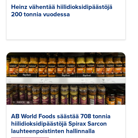
Heinz vähentää hiilidioksidipäästöjä
200 tonnia vuodessa
AB World Foods säästää 708 tonnia
hiilidioksidipäästöjä Spirax Sarcon
lauhteenpoistinten hallinnalla