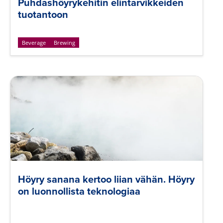
Puhdashöyrykehitin elintarvikkeiden
tuotantoon
Beverage
Brewing
Höyry sanana kertoo liian vähän. Höyry
on luonnollista teknologiaa