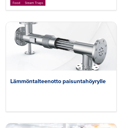
Food
Steam Traps
Lämmöntalteenotto paisuntahöyrylle