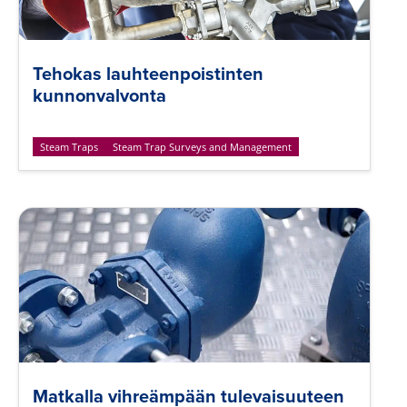
Tehokas lauhteenpoistinten
kunnonvalvonta
Steam Traps
Steam Trap Surveys and Management
Matkalla vihreämpään tulevaisuuteen