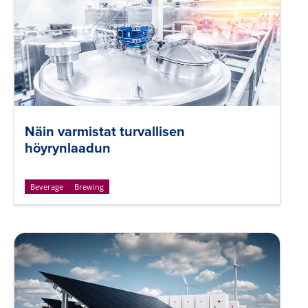
Näin varmistat turvallisen
höyrynlaadun
Beverage
Brewing