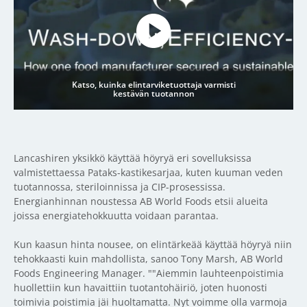
Katso, kuinka elintarviketuottaja varmisti
kestävän tuotannon
Lancashiren yksikkö käyttää höyryä eri sovelluksissa
valmistettaessa Pataks-kastikesarjaa, kuten kuuman veden
tuotannossa, steriloinnissa ja CIP-prosessissa.
Energianhinnan noustessa AB World Foods etsii alueita
joissa energiatehokkuutta voidaan parantaa.
Kun kaasun hinta nousee, on elintärkeää käyttää höyryä niin
tehokkaasti kuin mahdollista, sanoo Tony Marsh, AB World
Foods Engineering Manager. ""Aiemmin lauhteenpoistimia
huollettiin kun havaittiin tuotantohäiriö, joten huonosti
toimivia poistimia jäi huoltamatta. Nyt voimme olla varmoja