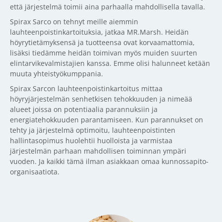
että järjestelmä toimii aina parhaalla mahdollisella tavalla.
Spirax Sarco on tehnyt meille aiemmin
lauhteenpoistinkartoituksia, jatkaa MR.Marsh. Heidän
höyrytietämyksensä ja tuotteensa ovat korvaamattomia,
lisäksi tiedämme heidän toimivan myös muiden suurten
elintarvikevalmistajien kanssa. Emme olisi halunneet ketään
muuta yhteistyökumppania.
Spirax Sarcon lauhteenpoistinkartoitus mittaa
höyryjärjestelmän senhetkisen tehokkuuden ja nimeää
alueet joissa on potentiaalia parannuksiin ja
energiatehokkuuden parantamiseen. Kun parannukset on
tehty ja järjestelmä optimoitu, lauhteenpoistinten
hallintasopimus huolehtii huolloista ja varmistaa
järjestelmän parhaan mahdollisen toiminnan ympäri
vuoden. Ja kaikki tämä ilman asiakkaan omaa kunnossapito-
organisaatiota.