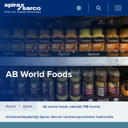
AB World Foods
Suomi
/
Ajankohtaista
Ab world foods säästää 708 tonnia
hiilidioksidipäästöjä Spirax Sarcon lauhteenpoistinten hallinnalla