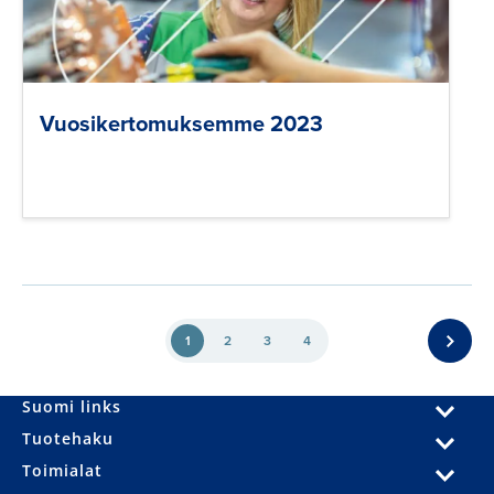
Vuosikertomuksemme 2023
1
2
3
4
Suomi links
Tuotehaku
Toimialat