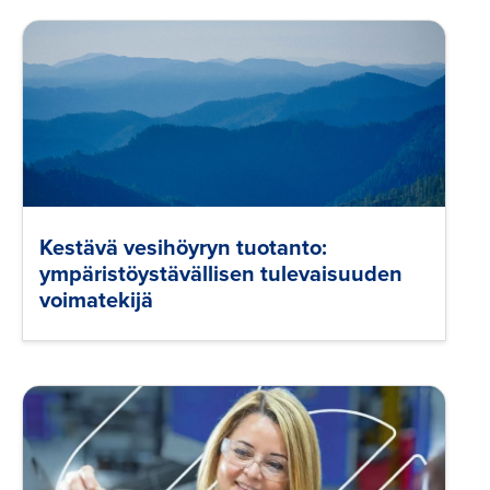
Kestävä vesihöyryn tuotanto:
ympäristöystävällisen tulevaisuuden
voimatekijä