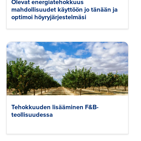
Olevat energiatehokkuus
mahdollisuudet käyttöön jo tänään ja
optimoi höyryjärjestelmäsi
Tehokkuuden lisääminen F&B-
teollisuudessa