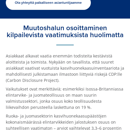
Ota yhteyttä paikalliseen asiantuntijaamme
Muutoshalun osoittaminen
kilpailevista vaatimuksista huolimatta
Asiakkaat alkavat vaatia enemmän todisteita kestävistä
aloitteista ja toimista. Nykyään on tavallista, että suuret
asiakkaat vaativat vuotuista kasvihuonekaasuinventaariota ja
mahdollisesti julkistamaan ilmastoon liittyviä riskejä CDP:lle
(Carbon Disclosure Project).
Vaikutukset ovat merkittäviä; esimerkiksi Isossa-Britanniassa
elintarvike- ja juomateollisuus on maan suurin
valmistussektori, jonka osuus koko teollisuudesta
liikevaihdon perusteella laskettuna on 19 %.
Ruoka- ja juomasektorin kasvihuonekaasupäästöjen
kokonaismäärässä elintarvikkeiden jalostuksen osuus on
suhteellisen vaatimaton – arviot vaihtelevat 3,3–6 prosentin