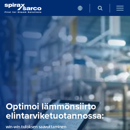
Optimoi lämmönsiirto
elintarviketuotannossa:
win-win tuloksen saavuttaminen