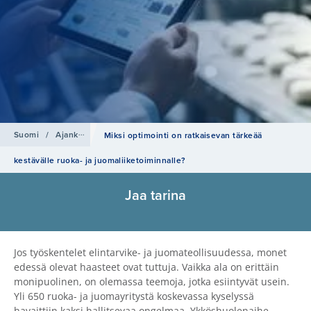
Suomi
/
Ajankohtaista
Miksi optimointi on ratkaisevan tärkeää
kestävälle ruoka- ja juomaliiketoiminnalle?
Jaa tarina
Jos työskentelet elintarvike- ja juomateollisuudessa, monet
edessä olevat haasteet ovat tuttuja. Vaikka ala on erittäin
monipuolinen, on olemassa teemoja, jotka esiintyvät usein.
Yli 650 ruoka- ja juomayritystä koskevassa kyselyssä
havaittiin kaksi hallitsevaa ongelmaa. Ykköshuolenaihe