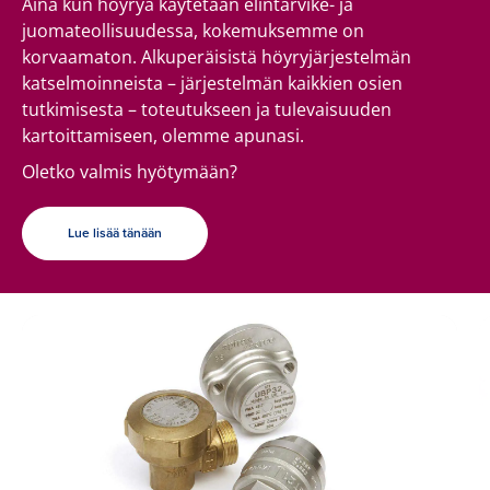
Aina kun höyryä käytetään elintarvike- ja
juomateollisuudessa, kokemuksemme on
korvaamaton. Alkuperäisistä höyryjärjestelmän
katselmoinneista – järjestelmän kaikkien osien
tutkimisesta – toteutukseen ja tulevaisuuden
kartoittamiseen, olemme apunasi.
Oletko valmis hyötymään?
Lue lisää tänään