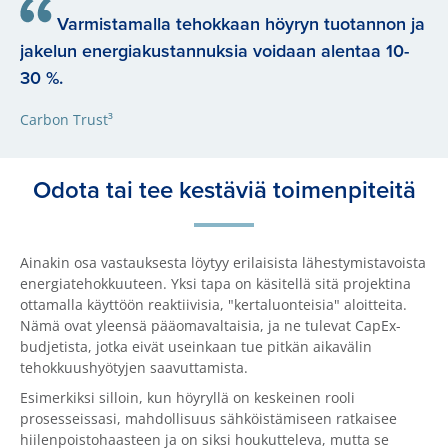
Varmistamalla tehokkaan höyryn tuotannon ja
jakelun energiakustannuksia voidaan alentaa 10-
30 %.
Carbon Trust³
Odota tai tee kestäviä toimenpiteitä
Ainakin osa vastauksesta löytyy erilaisista lähestymistavoista
energiatehokkuuteen. Yksi tapa on käsitellä sitä projektina
ottamalla käyttöön reaktiivisia, "kertaluonteisia" aloitteita.
Nämä ovat yleensä pääomavaltaisia, ja ne tulevat CapEx-
budjetista, jotka eivät useinkaan tue pitkän aikavälin
tehokkuushyötyjen saavuttamista.
Esimerkiksi silloin, kun höyryllä on keskeinen rooli
prosesseissasi, mahdollisuus sähköistämiseen ratkaisee
hiilenpoistohaasteen ja on siksi houkutteleva, mutta se