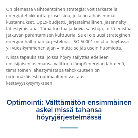
On olemassa vaihtoehtoinen strategia: voit tarkastella
energiatehokkuutta prosessina, jolla on alhaisemmat
kustannukset, OpEx-budjetti, järjestelmällinen, jäsennelty
lähestymistapa. Tämä tuottaa jatkuvia säästöjä, mikä edistää
jatkuvan parantamisen kulttuuria. Se ei ole uusi strateginen
energianhallinnan järjestelmä. ISO 50001 on ollut käytössä
yli vuosikymmenen ajan – mutta se jää usein huomiotta.
Niissä tapauksissa, joissa höyry säilyttää edelleen
ensisijaisen asemansa valittuna lämpöenergian lähteenä,
tämä toinen lähestymistapa tehokkuuteen on
todennäköisesti optimaalinen vastaus
kestävyyskysymykseen.
Optimointi: Välttämätön ensimmäinen
askel missä tahansa
höyryjärjestelmässä