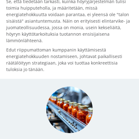
Se, että tiedetään tarkasti, kuinka höyryjärjestelmän tulisi
toimia huipputeholla, ja määritetään, missä
energiatehokkuutta voidaan parantaa, ei yleensä ole "talon
sisäistä" asiantuntemusta. Näin on erityisesti elintarvike- ja
juomateollisuudessa, jossa on monia, usein kekseliäitä,
höyryn käyttötarkoituksia tuotannon ensisijaisena
lämmönlähteenä.
Edut riippumattoman kumppanin käyttämisestä
energiatehokkuuden nostamiseen, johtavat paikallisesti
räätälöityyn strategiaan, joka voi tuottaa konkreettisia
tuloksia jo tänään.