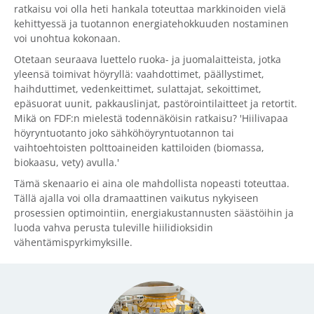
ratkaisu voi olla heti hankala toteuttaa markkinoiden vielä
kehittyessä ja tuotannon energiatehokkuuden nostaminen
voi unohtua kokonaan.
Otetaan seuraava luettelo ruoka- ja juomalaitteista, jotka
yleensä toimivat höyryllä: vaahdottimet, päällystimet,
haihduttimet, vedenkeittimet, sulattajat, sekoittimet,
epäsuorat uunit, pakkauslinjat, pastörointilaitteet ja retortit.
Mikä on FDF:n mielestä todennäköisin ratkaisu? 'Hiilivapaa
höyryntuotanto joko sähköhöyryntuotannon tai
vaihtoehtoisten polttoaineiden kattiloiden (biomassa,
biokaasu, vety) avulla.'
Tämä skenaario ei aina ole mahdollista nopeasti toteuttaa.
Tällä ajalla voi olla dramaattinen vaikutus nykyiseen
prosessien optimointiin, energiakustannusten säästöihin ja
luoda vahva perusta tuleville hiilidioksidin
vähentämispyrkimyksille.