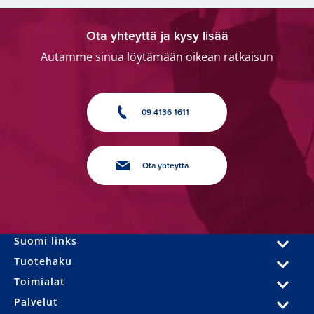
Ota yhteyttä ja kysy lisää
Autamme sinua löytämään oikean ratkaisun
09 4136 1611
Ota yhteyttä
Suomi links
Tuotehaku
Toimialat
Palvelut