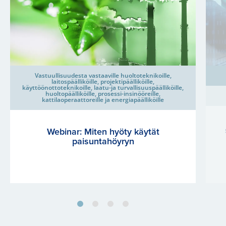
Vastuullisuudesta vastaaville huoltoteknikoille,
laitospäälliköille, projektipäälliköille,
käyttöönottoteknikoille, laatu-ja turvallisuuspäälliköille,
huoltopäälliköille, prosessi-insinööreille,
kattilaoperaattoreille ja energiapäälliköille
Webinar: Miten hyöty käytät
paisuntahöyryn