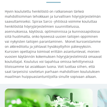
Hyvin koulutettu henkilöstö on ratkaisevan tärkeä
mahdollisimman tehokkaan ja turvallisen höyryjärjestelmän
saavuttamiseksi. Spirax Sarco -yhtiössä voimme kouluttaa
henkilöstöä höyryjärjestelmien suunnittelussa,
asennuksessa, käytössä, optimoinnissa ja kunnossapidossa
siitä huolimatta, onko kyseessä uusien taitojen oppiminen
vai nykyisten taitojen parantaminen. Monet kursseistamme
on akkreditoitu ja johtavat hyväksyttyihin pätevyyksiin.
Kurssien opettajina toimivat erittäin asiantuntevat, monien
vuosien käytännön kokemuksen höyryjärjestelmistä omaavat
kouluttajat. Koulutus voi tapahtua omissa kehittyneissä
tiloissamme tai asiakkaan luona. Voit luottaa siihen, että
saat tarpeisiisi sovitetun parhaan mahdollisen koulutuksen
maailman huippuasiantuntijoilta sinulle sopivaan aikaan.