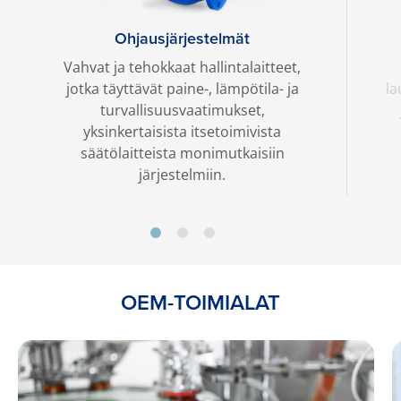
Ohjausjärjestelmät
Vahvat ja tehokkaat hallintalaitteet,
jotka täyttävät paine-, lämpötila- ja
la
turvallisuusvaatimukset,
yksinkertaisista itsetoimivista
säätölaitteista monimutkaisiin
järjestelmiin.
OEM-TOIMIALAT