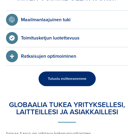
Maailmanlaajuinen tuki
Toimitusketjun luotettavuus
Ratkaisujen optimoiminen
Tutustu esitteeseemme
GLOBAALIA TUKEA YRITYKSELLESI,
LAITTEILLESI JA ASIAKKAILLESI
Spirax Sarco on johtava kokonaisvaltaisten