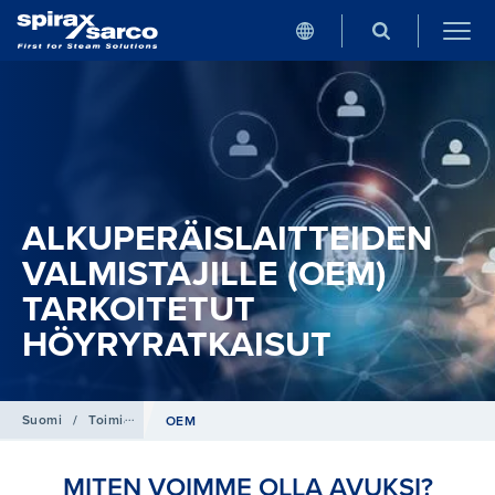
ALKUPERÄISLAITTEIDEN
VALMISTAJILLE (OEM)
TARKOITETUT
HÖYRYRATKAISUT
Suomi
/
Toimialat
OEM
MITEN VOIMME OLLA AVUKSI?