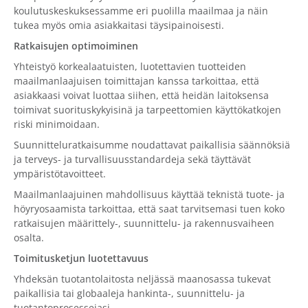
koulutuskeskuksessamme eri puolilla maailmaa ja näin
tukea myös omia asiakkaitasi täysipainoisesti.
Ratkaisujen optimoiminen
Yhteistyö korkealaatuisten, luotettavien tuotteiden
maailmanlaajuisen toimittajan kanssa tarkoittaa, että
asiakkaasi voivat luottaa siihen, että heidän laitoksensa
toimivat suorituskykyisinä ja tarpeettomien käyttökatkojen
riski minimoidaan.
Suunnitteluratkaisumme noudattavat paikallisia säännöksiä
ja terveys- ja turvallisuusstandardeja sekä täyttävät
ympäristötavoitteet.
Maailmanlaajuinen mahdollisuus käyttää teknistä tuote- ja
höyryosaamista tarkoittaa, että saat tarvitsemasi tuen koko
ratkaisujen määrittely-, suunnittelu- ja rakennusvaiheen
osalta.
Toimitusketjun luotettavuus
Yhdeksän tuotantolaitosta neljässä maanosassa tukevat
paikallisia tai globaaleja hankinta-, suunnittelu- ja
tuotantoprosessejasi.