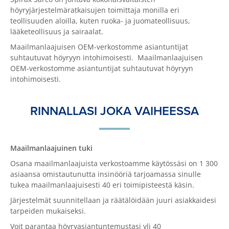
höyryjärjestelmäratkaisujen toimittaja monilla eri
teollisuuden aloilla, kuten ruoka- ja juomateollisuus,
lääketeollisuus ja sairaalat.
Maailmanlaajuisen OEM-verkostomme asiantuntijat
suhtautuvat höyryyn intohimoisesti. Maailmanlaajuisen
OEM-verkostomme asiantuntijat suhtautuvat höyryyn
intohimoisesti.
RINNALLASI JOKA VAIHEESSA
Maailmanlaajuinen tuki
Osana maailmanlaajuista verkostoamme käytössäsi on 1 300
asiaansa omistautunutta insinööriä tarjoamassa sinulle
tukea maailmanlaajuisesti 40 eri toimipisteestä käsin.
Järjestelmät suunnitellaan ja räätälöidään juuri asiakkaidesi
tarpeiden mukaiseksi.
Voit parantaa höyryasiantuntemustasi yli 40