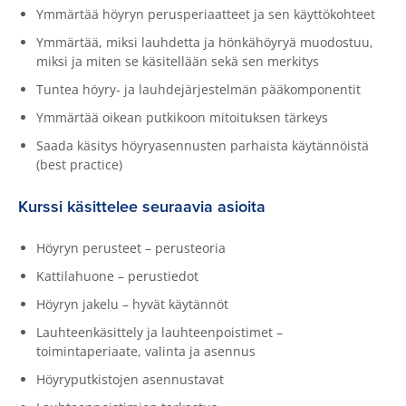
Ymmärtää höyryn perusperiaatteet ja sen käyttökohteet
Ymmärtää, miksi lauhdetta ja hönkähöyryä muodostuu,
miksi ja miten se käsitellään sekä sen merkitys
Tuntea höyry‑ ja lauhdejärjestelmän pääkomponentit
Ymmärtää oikean putkikoon mitoituksen tärkeys
Saada käsitys höyryasennusten parhaista käytännöistä
(best practice)
Kurssi käsittelee seuraavia asioita
Höyryn perusteet – perusteoria
Kattilahuone – perustiedot
Höyryn jakelu – hyvät käytännöt
Lauhteenkäsittely ja lauhteenpoistimet –
toimintaperiaate, valinta ja asennus
Höyryputkistojen asennustavat