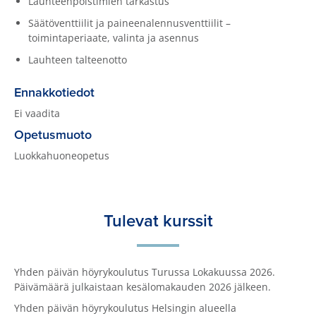
Lauhteenpoistimien tarkastus
Säätöventtiilit ja paineenalennusventtiilit –
toimintaperiaate, valinta ja asennus
Lauhteen talteenotto
Ennakkotiedot
Ei vaadita
Opetusmuoto
Luokkahuoneopetus
Tulevat kurssit
Yhden päivän höyrykoulutus Turussa Lokakuussa 2026.
Päivämäärä julkaistaan kesälomakauden 2026 jälkeen.
Yhden päivän höyrykoulutus Helsingin alueella