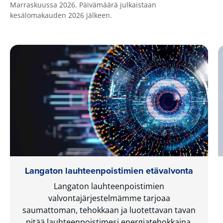
Marraskuussa 2026. Päivämäärä julkaistaan
kesälomakauden 2026 jälkeen.
Langaton lauhteenpoistimien etävalvonta
Langaton lauhteenpoistimien
valvontajärjestelmämme tarjoaa
saumattoman, tehokkaan ja luotettavan tavan
pitää lauhteenpoistimesi energiatehokkaina.