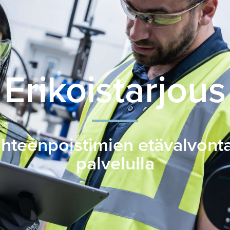
Erikoistarjous
uhteenpoistimien etävalvont
palvelulla