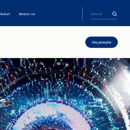
ökalut
About us
Ota yhteyttä