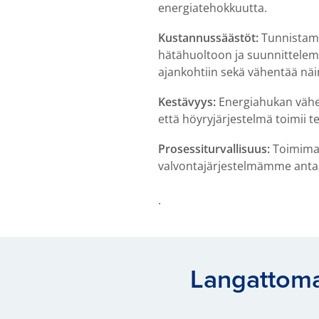
energiatehokkuutta.
Kustannussäästöt:
Tunnistamal
hätähuoltoon ja suunnittelemat
ajankohtiin sekä vähentää näi
Kestävyys:
Energiahukan vähen
että höyryjärjestelmä toimii t
Prosessiturvallisuus:
Toimimat
valvontajärjestelmämme antaa 
.
Langattoma