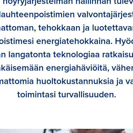
 höyryjärjestelmän hallinnan tule
lauhteenpoistimien valvontajärj
attoman, tehokkaan ja luotettava
oistimesi energiatehokkaina. Hyö
n langatonta teknologiaa ratkai
hkäisemään energiahäviöitä, väh
mattomia huoltokustannuksia ja 
toimintasi turvallisuuden.