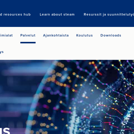
nd resources hub
Learn about steam
Resurssit ja suunnitteluty
Search
imialat
Palvelut
Ajankohtaista
Koulutus
Downloads
ys
us