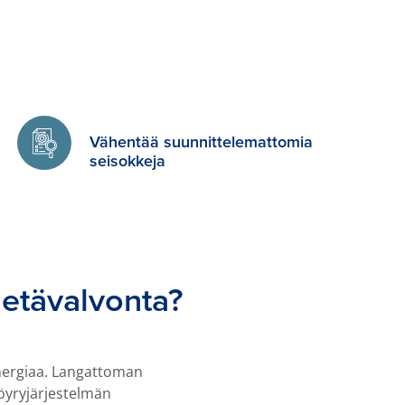
Vähentää suunnittelemattomia
seisokkeja
 etävalvonta?
nergiaa. Langattoman
öyryjärjestelmän