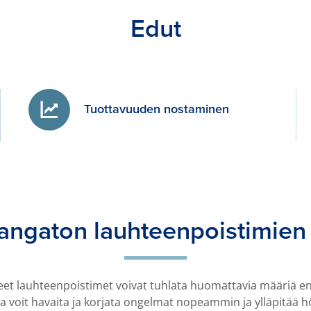
Edut
Tuottavuuden nostaminen
 langaton lauhteenpoistimien
et lauhteenpoistimet voivat tuhlata huomattavia määriä e
 voit havaita ja korjata ongelmat nopeammin ja ylläpitää h