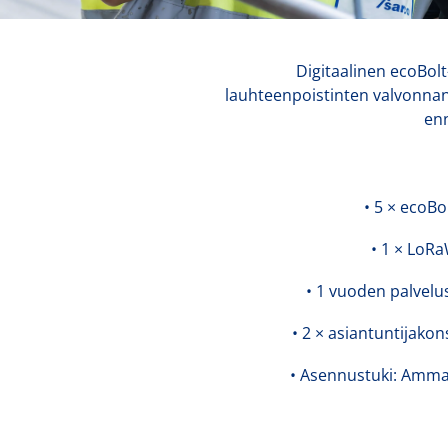
Digitaalinen ecoBol
lauhteenpoistinten valvonnan 
enn
• 5 × ecoBo
• 1 × LoRa
• 1 vuoden palvelu
• 2 × asiantuntijakon
• Asennustuki: Ammat