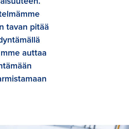
vaisuuteen.
estelmämme
n tavan pitää
dyntämällä
summe auttaa
entämään
varmistamaan