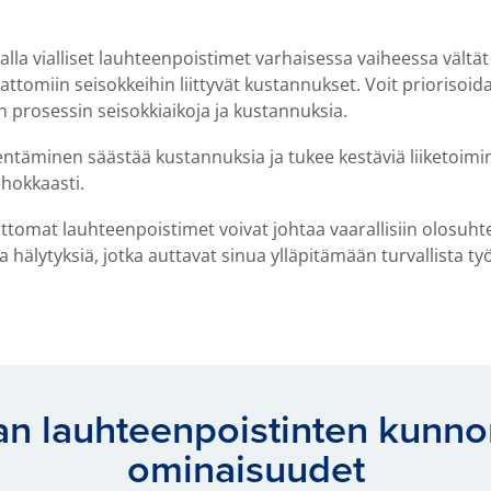
la vialliset lauhteenpoistimet varhaisessa vaiheessa vältä
tomiin seisokkeihin liittyvät kustannukset. Voit priorisoida 
n prosessin seisokkiaikoja ja kustannuksia.
täminen säästää kustannuksia ja tukee kestäviä liiketoimin
ehokkaasti.
tomat lauhteenpoistimet voivat johtaa vaarallisiin olosuhte
hälytyksiä, jotka auttavat sinua ylläpitämään turvallista t
n lauhteenpoistinten kunn
ominaisuudet