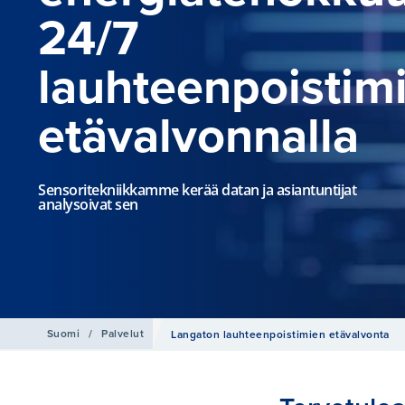
24/7
lauhteenpoistim
etävalvonnalla
Sensoritekniikkamme kerää datan ja asiantuntijat
analysoivat sen
Suomi
/
Palvelut
Langaton lauhteenpoistimien etävalvonta