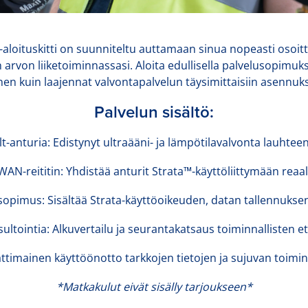
t-aloituskitti on suunniteltu auttamaan sinua nopeasti oso
arvon liiketoiminnassasi. Aloita edullisella palvelusopimuks
en kuin laajennat valvontapalvelun täysimittaisiin asennuks
Palvelun sisältö:
lt-anturia: Edistynyt ultraääni- ja lämpötilavalvonta lauhteen
WAN-reititin: Yhdistää anturit Strata™-käyttöliittymään reaali
sopimus: Sisältää Strata-käyttöoikeuden, datan tallennuksen 
sultointia: Alkuvertailu ja seurantakatsaus toiminnallisten 
timainen käyttöönotto tarkkojen tietojen ja sujuvan toimi
*Matkakulut eivät sisälly tarjoukseen*