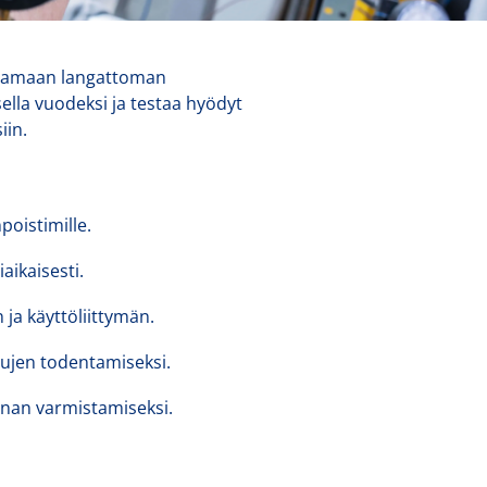
ittamaan langattoman
ella vuodeksi ja testaa hyödyt
iin.
poistimille.
aikaisesti.
ja käyttöliittymän.
etujen todentamiseksi.
nnan varmistamiseksi.