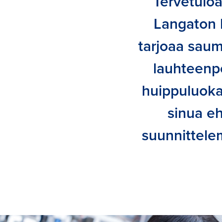
Tervetuloa
Langaton 
tarjoaa saum
lauhteenp
huippuluoka
sinua e
suunnittele