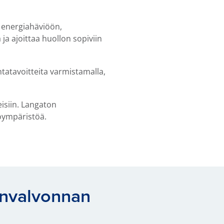
t energiahäviöön,
ja ajoittaa huollon sopiviin
tatavoitteita varmistamalla,
isiin. Langaton
yöympäristöä.
onvalvonnan