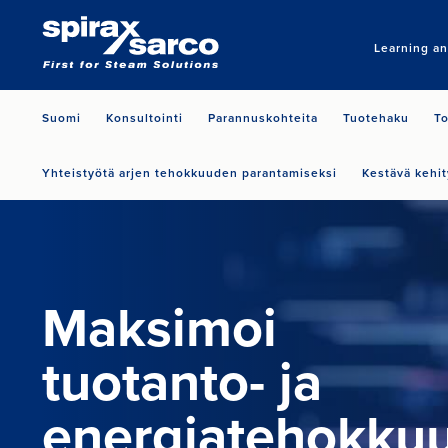
Learning a
Suomi
Konsultointi
Parannuskohteita
Tuotehaku
To
Yhteistyötä arjen tehokkuuden parantamiseksi
Kestävä kehit
Maksimoi
tuotanto- ja
energiatehokku