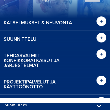
KATSELMUKSET & NEUVONTA
Ota s
SUUNNITTELU
Ota s
Ota selvää
TEHDASVALMIIT
Ota s
KONEIKKORATKAISUT JA
JÄRJESTELMÄT
Ota selvää
PROJEKTIPALVELUT JA
Ota s
KÄYTTÖÖNOTTO
Ota selvää
ETÄVALVONTA RATKAISUT
Ota s
Suomi links