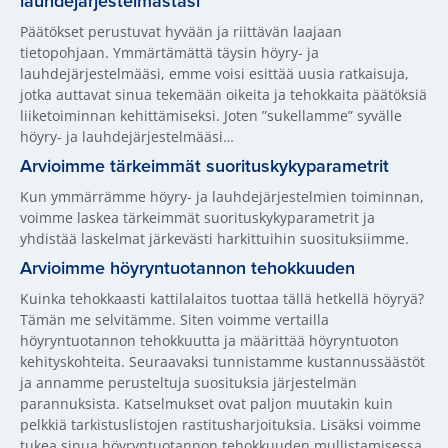
lauhdejärjestelmästäsi
Päätökset perustuvat hyvään ja riittävän laajaan
tietopohjaan. Ymmärtämättä täysin höyry- ja
lauhdejärjestelmääsi, emme voisi esittää uusia ratkaisuja,
jotka auttavat sinua tekemään oikeita ja tehokkaita päätöksiä
liiketoiminnan kehittämiseksi. Joten ”sukellamme” syvälle
höyry- ja lauhdejärjestelmääsi…
Arvioimme tärkeimmät suorituskykyparametrit
Kun ymmärrämme höyry- ja lauhdejärjestelmien toiminnan,
voimme laskea tärkeimmät suorituskykyparametrit ja
yhdistää laskelmat järkevästi harkittuihin suosituksiimme.
Arvioimme höyryntuotannon tehokkuuden
Kuinka tehokkaasti kattilalaitos tuottaa tällä hetkellä höyryä?
Tämän me selvitämme. Siten voimme vertailla
höyryntuotannon tehokkuutta ja määrittää höyryntuoton
kehityskohteita. Seuraavaksi tunnistamme kustannussäästöt
ja annamme perusteltuja suosituksia järjestelmän
parannuksista. Katselmukset ovat paljon muutakin kuin
pelkkiä tarkistuslistojen rastitusharjoituksia. Lisäksi voimme
tukea sinua höyryntuotannon tehokkuuden mullistamisessa