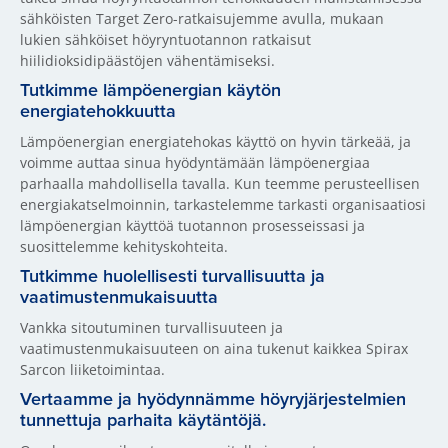
sähköisten Target Zero-ratkaisujemme avulla, mukaan
lukien sähköiset höyryntuotannon ratkaisut
hiilidioksidipäästöjen vähentämiseksi.
Tutkimme lämpöenergian käytön
energiatehokkuutta
Lämpöenergian energiatehokas käyttö on hyvin tärkeää, ja
voimme auttaa sinua hyödyntämään lämpöenergiaa
parhaalla mahdollisella tavalla. Kun teemme perusteellisen
energiakatselmoinnin, tarkastelemme tarkasti organisaatiosi
lämpöenergian käyttöä tuotannon prosesseissasi ja
suosittelemme kehityskohteita.
Tutkimme huolellisesti turvallisuutta ja
vaatimustenmukaisuutta
Vankka sitoutuminen turvallisuuteen ja
vaatimustenmukaisuuteen on aina tukenut kaikkea Spirax
Sarcon liiketoimintaa.
Vertaamme ja hyödynnämme höyryjärjestelmien
tunnettuja parhaita käytäntöjä.