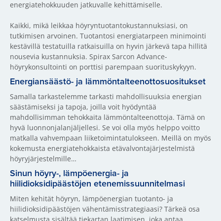
energiatehokkuuden jatkuvalle kehittämiselle.
Kaikki, mikä leikkaa höyryntuotantokustannuksiasi, on
tutkimisen arvoinen. Tuotantosi energiatarpeen minimointi
kestävillä testatuilla ratkaisuilla on hyvin järkevä tapa hillitä
nousevia kustannuksia. Spirax Sarcon Advance-
höyrykonsultointi on porttisi parempaan suorituskykyyn.
Energiansäästö- ja lämmöntalteenottosuositukset
Samalla tarkastelemme tarkasti mahdollisuuksia energian
säästämiseksi ja tapoja, joilla voit hyödyntää
mahdollisimman tehokkaita lämmöntalteenottoja. Tämä on
hyvä luonnonjalanjäljellesi. Se voi olla myös helppo voitto
matkalla vahvempaan liiketoimintatulokseen. Meillä on myös
kokemusta energiatehokkaista etävalvontajärjestelmistä
höyryjärjestelmille…
Sinun höyry-, lämpöenergia- ja
hiilidioksidipäästöjen etenemissuunnitelmasi
Miten kehität höyryn, lämpöenergian tuotanto- ja
hiilidioksidipäästöjen vähentämisstrategiaasi? Tärkeä osa
katselmusta sisältää tiekartan laatimisen, joka antaa