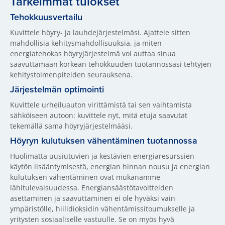
Tärkeimmät tulokset
Tehokkuusvertailu
Kuvittele höyry- ja lauhdejärjestelmäsi. Ajattele sitten
mahdollisia kehitysmahdollisuuksia, ja miten
energiatehokas höyryjärjestelmä voi auttaa sinua
saavuttamaan korkean tehokkuuden tuotannossasi tehtyjen
kehitystoimenpiteiden seurauksena.
Järjestelmän optimointi
Kuvittele urheiluauton virittämistä tai sen vaihtamista
sähköiseen autoon: kuvittele nyt, mitä etuja saavutat
tekemällä sama höyryjärjestelmääsi.
Höyryn kulutuksen vähentäminen tuotannossa
Huolimatta uusiutuvien ja kestävien energiaresurssien
käytön lisääntymisestä, energian hinnan nousu ja energian
kulutuksen vähentäminen ovat mukanamme
lähitulevaisuudessa. Energiansäästötavoitteiden
asettaminen ja saavuttaminen ei ole hyväksi vain
ympäristölle, hiilidioksidin vähentämissitoumukselle ja
yritysten sosiaaliselle vastuulle. Se on myös hyvä