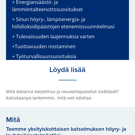
+ Energiansäästö- ja
lämmöntalteenottosuositukset
+ Sinun höyry-, lämpöenergia- ja
hiilidioksidipäästöjen etenemissuunnitelmasi
+ Tulevaisuuden laajennuksia varten
+Tuottavuuden nostaminen
+ Työturvallisuussuosituksia
Löydä lisää
Mitä Advance-katselmus ja neuvontapalvelut sisältävät?
Katsotaanpa tarkemmin, mitä voit odottaa:
Mitä
Teemme yksityiskohtaisen katselmuksen höyry- ja