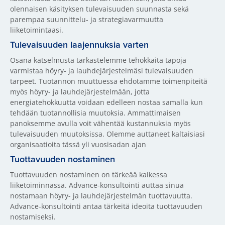
olennaisen käsityksen tulevaisuuden suunnasta sekä
parempaa suunnittelu- ja strategiavarmuutta
liiketoimintaasi.
Tulevaisuuden laajennuksia varten
Osana katselmusta tarkastelemme tehokkaita tapoja
varmistaa höyry- ja lauhdejärjestelmäsi tulevaisuuden
tarpeet. Tuotannon muuttuessa ehdotamme toimenpiteitä
myös höyry- ja lauhdejärjestelmään, jotta
energiatehokkuutta voidaan edelleen nostaa samalla kun
tehdään tuotannollisia muutoksia. Ammattimaisen
panoksemme avulla voit vähentää kustannuksia myös
tulevaisuuden muutoksissa. Olemme auttaneet kaltaisiasi
organisaatioita tässä yli vuosisadan ajan
Tuottavuuden nostaminen
Tuottavuuden nostaminen on tärkeää kaikessa
liiketoiminnassa. Advance-konsultointi auttaa sinua
nostamaan höyry- ja lauhdejärjestelmän tuottavuutta.
Advance-konsultointi antaa tärkeitä ideoita tuottavuuden
nostamiseksi.