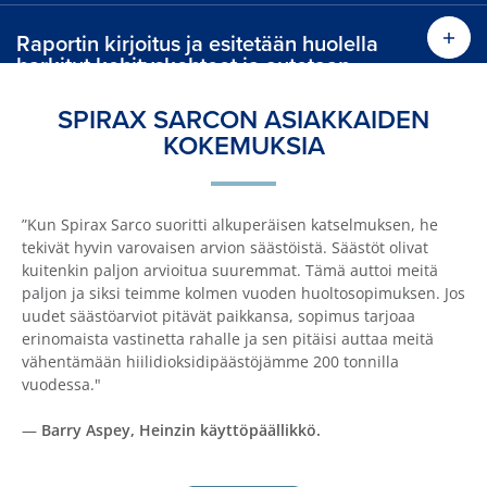
Raportin kirjoitus ja esitetään huolella
harkitut kehityskohteet ja autetaan
niiden toteutuksessa.
SPIRAX SARCON ASIAKKAIDEN
KOKEMUKSIA
”Kun Spirax Sarco suoritti alkuperäisen katselmuksen, he
tekivät hyvin varovaisen arvion säästöistä. Säästöt olivat
kuitenkin paljon arvioitua suuremmat. Tämä auttoi meitä
paljon ja siksi teimme kolmen vuoden huoltosopimuksen. Jos
uudet säästöarviot pitävät paikkansa, sopimus tarjoaa
erinomaista vastinetta rahalle ja sen pitäisi auttaa meitä
vähentämään hiilidioksidipäästöjämme 200 tonnilla
vuodessa."
—
Barry Aspey, Heinzin käyttöpäällikkö.