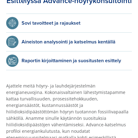
Esittelyssä Advance-höyrykonsultointi
Sovi tavoitteet ja rajaukset
Aineiston analysointi ja katselmus kentällä
Raportin kirjoittaminen ja suositusten esittely
Ajattele meitä höyry- ja lauhdejärjestelmän
energianeuvojina. Kokonaisvaltainen lähestymistapamme
kattaa turvallisuuden, prosessitehokkuuden,
energiansäästöt, kustannussäästöt ja
hiilidioksidipäästöttömän höyryn tuotannon fossiilivapaalla
sähköllä. Anamme sinulle käytännön suosituksia
hiilidioksidipäästöjen vähentämiseksi. Advance-katselmus
profiloi energiankulutusta, kun noudatat
etenemissuunnitelmaasi matkalla kohti esimerkillistä