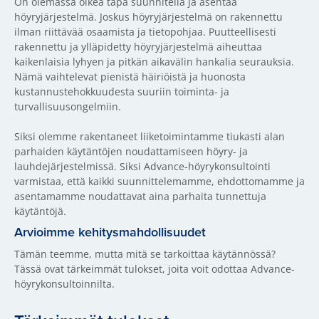
On olemassa oikea tapa suunnitella ja asentaa
höyryjärjestelmä. Joskus höyryjärjestelmä on rakennettu
ilman riittävää osaamista ja tietopohjaa. Puutteellisesti
rakennettu ja ylläpidetty höyryjärjestelmä aiheuttaa
kaikenlaisia lyhyen ja pitkän aikavälin hankalia seurauksia.
Nämä vaihtelevat pienistä häiriöistä ja huonosta
kustannustehokkuudesta suuriin toiminta- ja
turvallisuusongelmiin.
Siksi olemme rakentaneet liiketoimintamme tiukasti alan
parhaiden käytäntöjen noudattamiseen höyry- ja
lauhdejärjestelmissä. Siksi Advance-höyrykonsultointi
varmistaa, että kaikki suunnittelemamme, ehdottomamme ja
asentamamme noudattavat aina parhaita tunnettuja
käytäntöjä.
Arvioimme kehitysmahdollisuudet
Tämän teemme, mutta mitä se tarkoittaa käytännössä?
Tässä ovat tärkeimmät tulokset, joita voit odottaa Advance-
höyrykonsultoinnilta.