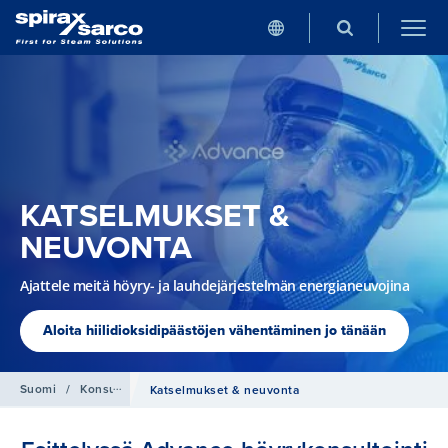
KATSELMUKSET &
NEUVONTA
Ajattele meitä höyry- ja lauhdejärjestelmän energianeuvojina
Aloita hiilidioksidipäästöjen vähentäminen jo tänään
Suomi
/
Konsultointi
Katselmukset & neuvonta