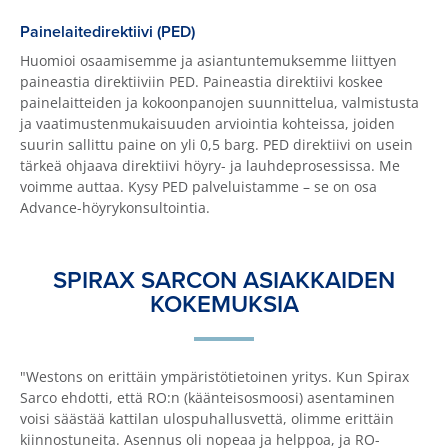
Painelaitedirektiivi (PED)
Huomioi osaamisemme ja asiantuntemuksemme liittyen
paineastia direktiiviin PED. Paineastia direktiivi koskee
painelaitteiden ja kokoonpanojen suunnittelua, valmistusta
ja vaatimustenmukaisuuden arviointia kohteissa, joiden
suurin sallittu paine on yli 0,5 barg. PED direktiivi on usein
tärkeä ohjaava direktiivi höyry- ja lauhdeprosessissa. Me
voimme auttaa. Kysy PED palveluistamme – se on osa
Advance-höyrykonsultointia.
SPIRAX SARCON ASIAKKAIDEN
KOKEMUKSIA
"Westons on erittäin ympäristötietoinen yritys. Kun Spirax
Sarco ehdotti, että RO:n (käänteisosmoosi) asentaminen
voisi säästää kattilan ulospuhallusvettä, olimme erittäin
kiinnostuneita. Asennus oli nopeaa ja helppoa, ja RO-