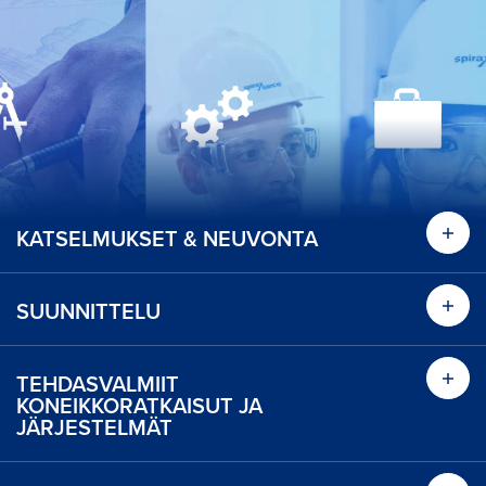
KATSELMUKSET & NEUVONTA
Ota s
SUUNNITTELU
Ota s
Ota selvää
TEHDASVALMIIT
Ota s
KONEIKKORATKAISUT JA
JÄRJESTELMÄT
Ota selvää