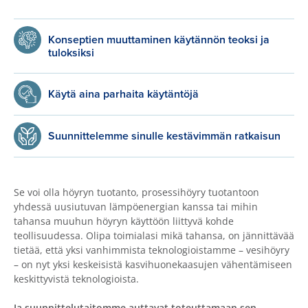
Konseptien muuttaminen käytännön teoksi ja
tuloksiksi
Käytä aina parhaita käytäntöjä
Suunnittelemme sinulle kestävimmän ratkaisun
Se voi olla höyryn tuotanto, prosessihöyry tuotantoon
yhdessä uusiutuvan lämpöenergian kanssa tai mihin
tahansa muuhun höyryn käyttöön liittyvä kohde
teollisuudessa. Olipa toimialasi mikä tahansa, on jännittävää
tietää, että yksi vanhimmista teknologioistamme – vesihöyry
– on nyt yksi keskeisistä kasvihuonekaasujen vähentämiseen
keskittyvistä teknologioista.
Ja suunnittelutaitomme auttavat toteuttamaan sen...