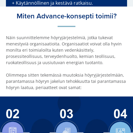
+ Käytännöllinen ja kestävä ratkaisu.
Miten Advance-konsepti toimii?
Näin suunnittelemme höyryjärjestelmiä, jotka tukevat
menestyviä organisaatioita. Organisaatiot voivat olla hyvin
monilta eri toimialoilta kuten vedenkäsittely,
prosessiteollisuus, terveydenhuolto, kemian teollisuus,
ruokateollisuus ja uusiutuvan energian tuotanto.
Olimmepa sitten tekemässä muutoksia höyryjärjestelmään,
parantamassa höyryn jakelun tehokkuutta tai parantamassa
höyryn laatua, periaatteet ovat samat: