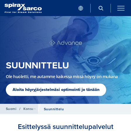
SUUNNITTELU
Ole huoletti, me autamme kaikessa missä höyry on mukana
Aloita höyryjärjestelmäsi optimointi jo tänään
Suomi
/
Konsultointi
Suunnittelu
Esittelyssä suunnittelupalvelut