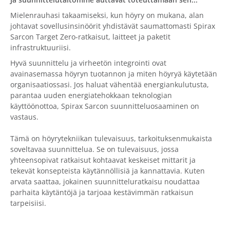
Mielenrauhasi takaamiseksi, kun höyry on mukana, alan
johtavat sovellusinsinöörit yhdistävät saumattomasti Spirax
Sarcon Target Zero-ratkaisut, laitteet ja paketit
infrastruktuuriisi.
Hyvä suunnittelu ja virheetön integrointi ovat
avainasemassa höyryn tuotannon ja miten höyryä käytetään
organisaatiossasi. Jos haluat vähentää energiankulutusta,
parantaa uuden energiatehokkaan teknologian
käyttöönottoa, Spirax Sarcon suunnitteluosaaminen on
vastaus.
Tämä on höyrytekniikan tulevaisuus, tarkoituksenmukaista
soveltavaa suunnittelua. Se on tulevaisuus, jossa
yhteensopivat ratkaisut kohtaavat keskeiset mittarit ja
tekevät konsepteista käytännöllisiä ja kannattavia. Kuten
arvata saattaa, jokainen suunnitteluratkaisu noudattaa
parhaita käytäntöjä ja tarjoaa kestävimmän ratkaisun
tarpeisiisi.