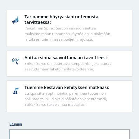
Tarjoamme höyryasiantuntemusta
tarvittaessa:
Paikallinen Spirax Sarcon insinööri auttaa
maksimoimaan tuotannon käyttöajan ja pitämään
laitoksesi toiminnassa budjetin rajoissa.
Auttaa sinua saavuttamaan tavoitteesi:
Spirax Sarco on luotettava kumppanisi, joka auttaa
saavuttamaan liiketoimintatavoitteenne.
Tuemme kestävän kehityksen matkaasi:
Etsitpä sitten optimointia, parempaa tuotannon
hallintaa tai hiilidioksidipäästöjen vähentämistä,
Spirax Sarco tukee sinua matkallasi.
Etunimi