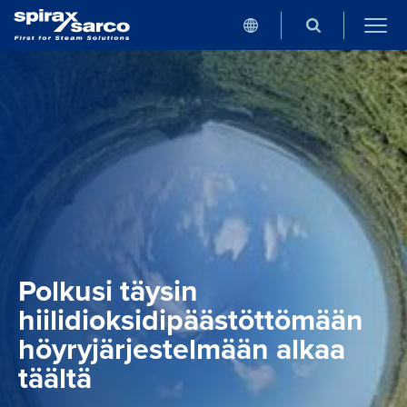
Polkusi täysin
hiilidioksidipäästöttömään
höyryjärjestelmään alkaa
täältä