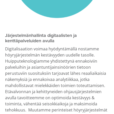
Järjestelmänhallinta digitaalisten ja
kenttäpalveluiden avulla
Digitalisaation voimaa hyödyntämällä nostamme
höyryjärjestelmän kestävyyden uudelle tasolle.
Huipputeknologiamme yhdistettynä ennakoiviin
palveluihin ja asiantuntijainsinöörien tietoon
perustuviin suosituksiin tarjoavat lähes reaaliaikaisia
näkemyksiä ja ennakoivaa analytiikkaa, jotka
mahdollistavat mielekkäiden toimien toteuttamisen.
Etävalvonnan ja kehittyneiden ohjausjärjestelmien
avulla tavoitteemme on optimoida kestävyys &
toiminta, vähentää seisokkiaikoja ja maksimoida
tehokkuus. Muutamme perinteiset höyryjärjestelmät