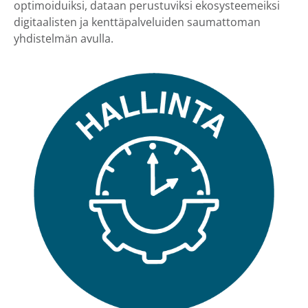
optimoiduiksi, dataan perustuviksi ekosysteemeiksi
digitaalisten ja kenttäpalveluiden saumattoman
yhdistelmän avulla.