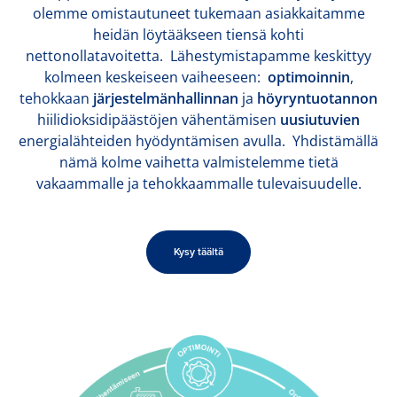
olemme omistautuneet tukemaan asiakkaitamme
heidän löytääkseen tiensä kohti
nettonollatavoitetta. Lähestymistapamme keskittyy
kolmeen keskeiseen vaiheeseen:
optimoinnin
,
tehokkaan
järjestelmänhallinnan
ja
höyryntuotannon
hiilidioksidipäästöjen vähentämisen
uusiutuvien
energialähteiden hyödyntämisen avulla. Yhdistämällä
nämä kolme vaihetta valmistelemme tietä
vakaammalle ja tehokkaammalle tulevaisuudelle.
Kysy täältä