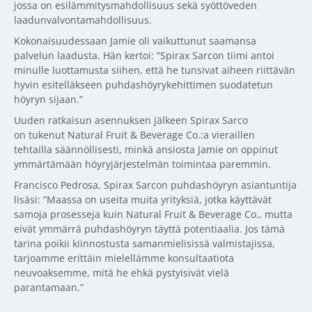
jossa on esilämmitysmahdollisuus sekä syöttöveden
laadunvalvontamahdollisuus.
Kokonaisuudessaan Jamie oli vaikuttunut saamansa
palvelun laadusta. Hän kertoi: ”Spirax Sarcon tiimi antoi
minulle luottamusta siihen, että he tunsivat aiheen riittävän
hyvin esitelläkseen puhdashöyrykehittimen suodatetun
höyryn sijaan.”
Uuden ratkaisun asennuksen jälkeen Spirax Sarco
on tukenut Natural Fruit & Beverage Co.:a vieraillen
tehtailla säännöllisesti, minkä ansiosta Jamie on oppinut
ymmärtämään höyryjärjestelmän toimintaa paremmin.
Francisco Pedrosa, Spirax Sarcon puhdashöyryn asiantuntija
lisäsi: ”Maassa on useita muita yrityksiä, jotka käyttävät
samoja prosesseja kuin Natural Fruit & Beverage Co., mutta
eivät ymmärrä puhdashöyryn täyttä potentiaalia. Jos tämä
tarina poikii kiinnostusta samanmielisissä valmistajissa,
tarjoamme erittäin mielellämme konsultaatiota
neuvoaksemme, mitä he ehkä pystyisivät vielä
parantamaan.”