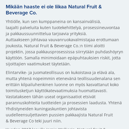
Mikään haaste ei ole liikaa Natural Fruit &
Beverage Co.
Yhtiölle, kun sen kumppaneina on kansainvälisiä,
laajalti palveluita kuten tuotekehittelyä, prosessineuvontaa
ja pakkaussuunnittelua tarjoavia yrityksiä.
Auttaakseen johtavaa vauvanruokavalmistajaa erottumaan
joukosta, Natural Fruit & Beverage Co.:n tiimi aloitti
projektin, jossa pakkausprosessissa siirrytään puhdashöyryn
käyttöön. Samalla minimoidaan epäpuhtauksien riskit, jotta
sijoittajien vaatimukset täytetään.
Elintarvike- ja juomateollisuus on kukoistava ja elävä ala,
mutta yhtenä nopeimmin etenevänä teollisuudenalana sen
erittäin kilpailuhenkinen luonne on myös kasvattanut koko
toimitusketjun käyttökatevaatimuksia huomattavasti.
Vastatakseen tähän useat organisaatiot etsivät
parannuskohteita tuotteiden ja prosessien laadusta. Yhtenä
Yhdistyneiden kuningaskuntien johtavista
uudelleensuljettavien pussien pakkaajista Natural Fruit
& Beverage Co teki juuri niin.