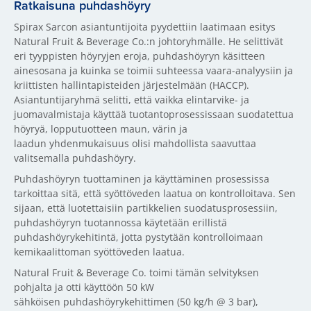
Ratkaisuna puhdashöyry
Spirax Sarcon asiantuntijoita pyydettiin laatimaan esitys
Natural Fruit & Beverage Co.:n johtoryhmälle. He selittivät
eri tyyppisten höyryjen eroja, puhdashöyryn käsitteen
ainesosana ja kuinka se toimii suhteessa vaara-analyysiin ja
kriittisten hallintapisteiden järjestelmään (HACCP).
Asiantuntijaryhmä selitti, että vaikka elintarvike- ja
juomavalmistaja käyttää tuotantoprosessissaan suodatettua
höyryä, lopputuotteen maun, värin ja
laadun yhdenmukaisuus olisi mahdollista saavuttaa
valitsemalla puhdashöyry.
Puhdashöyryn tuottaminen ja käyttäminen prosessissa
tarkoittaa sitä, että syöttöveden laatua on kontrolloitava. Sen
sijaan, että luotettaisiin partikkelien suodatusprosessiin,
puhdashöyryn tuotannossa käytetään erillistä
puhdashöyrykehitintä, jotta pystytään kontrolloimaan
kemikaalittoman syöttöveden laatua.
Natural Fruit & Beverage Co. toimi tämän selvityksen
pohjalta ja otti käyttöön 50 kW
sähköisen puhdashöyrykehittimen (50 kg/h @ 3 bar),