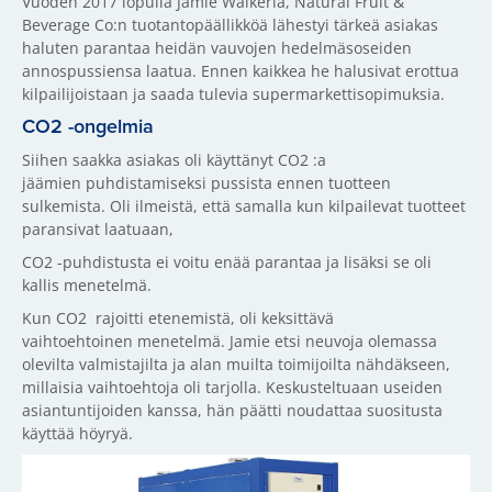
Vuoden 2017 lopulla Jamie Walkeria, Natural Fruit &
Beverage Co:n tuotantopäällikköä lähestyi tärkeä asiakas
haluten parantaa heidän vauvojen hedelmäsoseiden
annospussiensa laatua. Ennen kaikkea he halusivat erottua
kilpailijoistaan ja saada tulevia supermarkettisopimuksia.
CO2 -ongelmia
Siihen saakka asiakas oli käyttänyt CO2 :a
jäämien puhdistamiseksi pussista ennen tuotteen
sulkemista. Oli ilmeistä, että samalla kun kilpailevat tuotteet
paransivat laatuaan,
CO2 -puhdistusta ei voitu enää parantaa ja lisäksi se oli
kallis menetelmä.
Kun CO2 rajoitti etenemistä, oli keksittävä
vaihtoehtoinen menetelmä. Jamie etsi neuvoja olemassa
olevilta valmistajilta ja alan muilta toimijoilta nähdäkseen,
millaisia vaihtoehtoja oli tarjolla. Keskusteltuaan useiden
asiantuntijoiden kanssa, hän päätti noudattaa suositusta
käyttää höyryä.