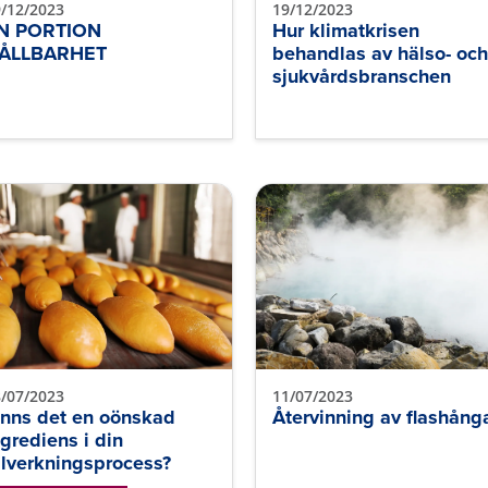
/12/2023
19/12/2023
N PORTION
Hur klimatkrisen
ÅLLBARHET
behandlas av hälso- och
sjukvårdsbranschen
/07/2023
11/07/2023
inns det en oönskad
Återvinning av flashång
ngrediens i din
illverkningsprocess?