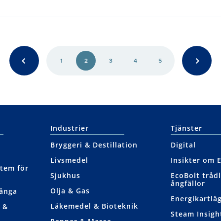
1
2
3
4
5
Industrier
Tjänster
Bryggeri & Destillation
Digital
Livsmedel
Insikter om 
tem för
Sjukhus
EcoBolt tråd
ångfällor
Olja & Gas
nånga
Energikartlä
Läkemedel & Bioteknik
 &
Steam Insight