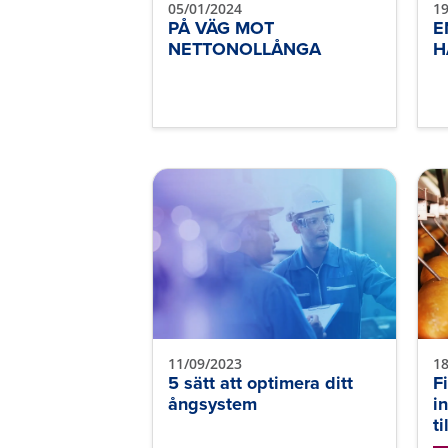
05/01/2024
19
PÅ VÄG MOT
E
NETTONOLLÅNGA
H
11/09/2023
18
5 sätt att optimera ditt
F
ångsystem
i
t