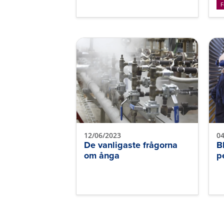
F
12/06/2023
04
De vanligaste frågorna
B
om ånga
p