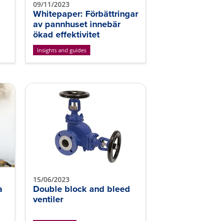
09/11/2023
Whitepaper: Förbättringar
av pannhuset innebär
ökad effektivitet
Insights and guides
15/06/2023
a
Double block and bleed
ventiler