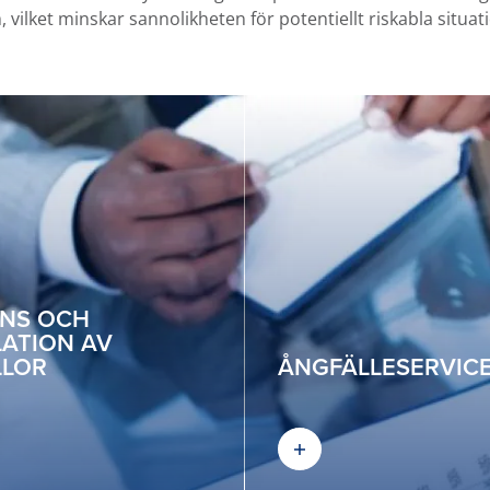
 vilket minskar sannolikheten för potentiellt riskabla situat
NS OCH
LATION AV
LLOR
ÅNGFÄLLESERVIC