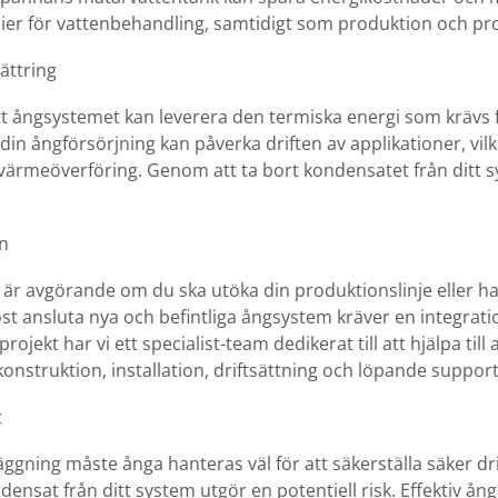
ier för vattenbehandling, samtidigt som produktion och prod
ättring
t ångsystemet kan leverera den termiska energi som krävs f
 din ångförsörjning kan påverka driften av applikationer, v
 värmeöverföring. Genom att ta bort kondensatet från ditt 
en
r är avgörande om du ska utöka din produktionslinje eller ha
öst ansluta nya och befintliga ångsystem kräver en integrati
ekt har vi ett specialist-team dedikerat till att hjälpa till a
nstruktion, installation, driftsättning och löpande support
t
ggning måste ånga hanteras väl för att säkerställa säker dr
densat från ditt system utgör en potentiell risk. Effektiv ån