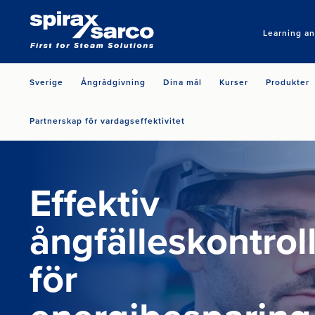
Learning a
Sverige
Ångrådgivning
Dina mål
Kurser
Produkter
Partnerskap för vardagseffektivitet
Effektiv
ångfälleskontrol
för