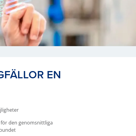
GFÄLLOR EN
jligheter
 för den genomsnittliga
lbundet