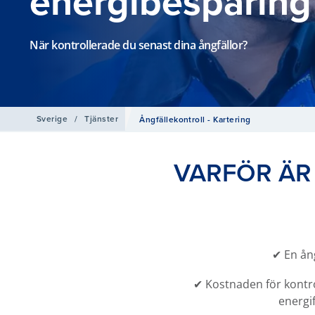
energibesparing
När kontrollerade du senast dina ångfällor?
Sverige
/
Tjänster
Ångfällekontroll - Kartering
VARFÖR ÄR
✔
En ång
✔ Kostnaden för kontro
energi