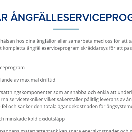
ÄR ÅNGFÄLLESERVICEPRO
 hälsan hos dina ångfällor eller samarbeta med oss ​​för att s
rt kompletta ångfälleserviceprogram skräddarsys för att pa
viceprogram
lande av maximal drifttid
ersättningskomponenter som är snabba och enkla att underhå
na servicetekniker vilket säkerställer pålitlig leverans av ån
e fel och sänker den totala ägandekostnaden för ångsysteme
ch minskade koldioxidutsläpp
din pannans matarvattentank kan spara energikostnader och 