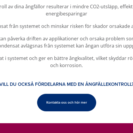
ll av dina ångfällor resulterar i mindre CO2-utsläpp, effek
energibesparingar
sat från systemet och minskar risken för skador orsakade 
 kan påverka driften av applikationer och orsaka problem s
densat avlägsnas från systemet kan ångan utföra sin uppgif
t i systemet och ger en bättre ångkvalitet, vilket skyddar 
och korrosion.
VILL DU OCKSÅ FÖRDELARNA MED EN ÅNGFÄLLEKONTROLL
Kontakta oss och hör mer