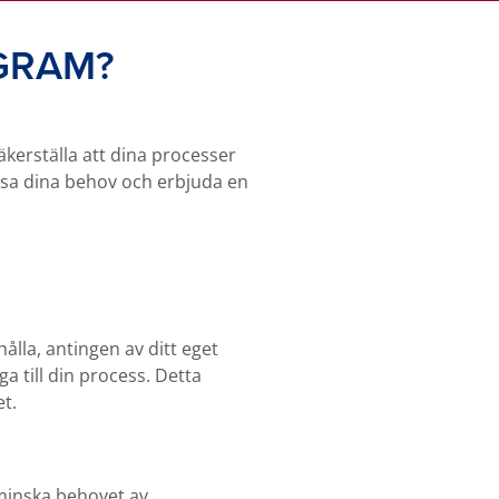
GRAM?
äkerställa att dina processer
ssa dina behov och erbjuda en
lla, antingen av ditt eget
ga till din process. Detta
t.
minska behovet av