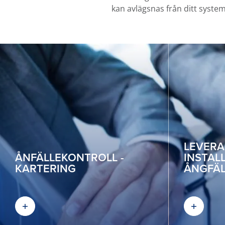
kan avlägsnas från ditt system,
LEVERA
ÅNFÄLLEKONTROLL -
INSTAL
KARTERING
ÅNGFÄ
Toggle