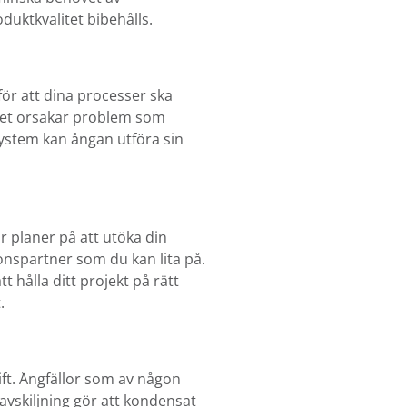
uktkvalitet bibehålls.
ör att dina processer ska
ilket orsakar problem som
system kan ångan utföra sin
r planer på att utöka din
onspartner som du kan lita på.
tt hålla ditt projekt på rätt
.
ift. Ångfällor som av någon
gavskiljning gör att kondensat