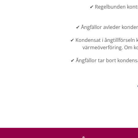
✔ Regelbunden kontro
✔ Ångfällor avleder konden
✔ Kondensat i ångtillförseln
värmeöverföring. Om kon
✔ Ångfällor tar bort kondensa