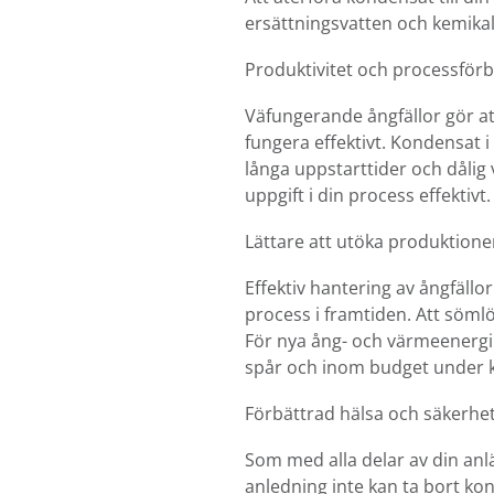
ersättningsvatten och kemikal
Produktivitet och processförb
Väfungerande ångfällor gör at
fungera effektivt. Kondensat i
långa uppstarttider och dålig
uppgift i din process effektivt.
Lättare att utöka produktion
Effektiv hantering av ångfällo
process i framtiden. Att söml
För nya ång- och värmeenergiproj
spår och inom budget under ko
Förbättrad hälsa och säkerhe
Som med alla delar av din anlä
anledning inte kan ta bort kon