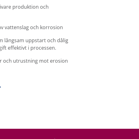
tivare produktion och
av vattenslag och korrosion
om långsam uppstart och dålig
t effektivt i processen.
rör och utrustning mot erosion
?