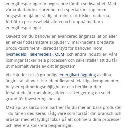
energibesparingar är avgörande för din verksamhet. Med
vår omfattande erfarenhet och specialkunskap inom
ångsystem hjälper vi dig att minska driftskostnaderna,
förbättra processeffektiviteten och uppnå mätbara
energibesparingar.
Oavsett om du behöver en avancerad ånginstallation eller
en enkel flödesmätare erbjuder vi marknadens bredaste
produktsortiment - skräddarsytt för behoven inom
livsmedels
-,
läkemedels
-,
OEM
- och andra industrier. Våra
lösningar täcker hela processen och säkerställer att du får
ut maximalt värde av ditt ångsystem.
Vi erbjuder också grundliga
energikartläggning
av dina
ånginstallationer. Här identifierar vi felaktiga komponenter,
belyser optimeringsmöjligheter och beräknar den
förväntade återbetalningstiden - vilket ger dig en solid
grund för investeringsbeslut.
Med Spirax Sarco som partner får du mer än bara produkter
- du får en dedikerad rådgivare som förstår din bransch och
arbetar med ett tydligt fokus på att optimera dina processer
och leverera konkreta besparingar.