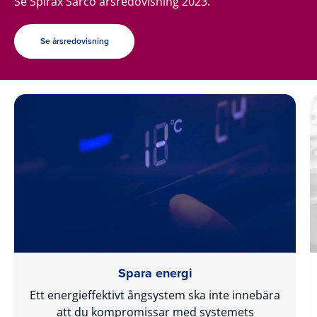
Se Spirax Sarco årsredovisning 2023.
Se årsredovisning
Spara energi
Ett energieffektivt ångsystem ska inte innebära
att du kompromissar med systemets