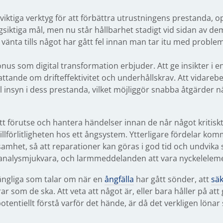
 viktiga verktyg för att förbättra utrustningens prestanda, 
ngsiktiga mål, men nu står hållbarhet stadigt vid sidan av de
 vänta tills något har gått fel innan man tar itu med problem
onus som digital transformation erbjuder. Att ge insikter i 
ttande om drifteffektivitet och underhållskrav. Att vidarebe
 insyn i dess prestanda, vilket möjliggör snabba åtgärder n
t förutse och hantera händelser innan de når något kritiskt 
llförlitligheten hos ett ångsystem. Ytterligare fördelar kom
het, så att reparationer kan göras i god tid och undvika s
analysmjukvara, och larmmeddelanden att vara nyckelelem
gängliga som talar om när en
ångfälla
har gått sönder, att
säk
som de ska. Att veta att något är, eller bara håller på att gå
entiellt förstå varför det hände, är då det verkligen lönar 