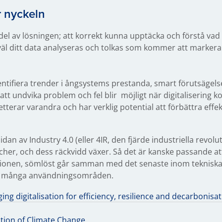
r nyckeln
 del av lösningen; att korrekt kunna upptäcka och förstå vad
 väl ditt data analyseras och tolkas som kommer att marker
dentifiera trender i ångsystems prestanda, smart förutsägels
tt undvika problem och fel blir möjligt när digitalisering
rar varandra och har verklig potential att förbättra effektivi
idan av Industry 4.0 (eller 4IR, den fjärde industriella revol
nscher, och dess räckvidd växer. Så det är kanske passande at
utionen, sömlöst går samman med det senaste inom tekniska f
ess många användningsområden.
ing digitalisation for efficiency, resilience and decarbonisat
ation of Climate Change