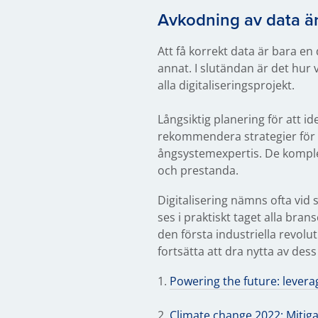
Avkodning av data ä
Att få korrekt data är bara en
annat. I slutändan är det hur
alla digitaliseringsprojekt.
Långsiktig planering för att i
rekommendera strategier för a
ångsystemexpertis. De komplette
och prestanda.
Digitalisering nämns ofta vid s
ses i praktiskt taget alla bra
den första industriella revol
fortsätta att dra nytta av d
1.
Powering the future: leverag
2.
Climate change 2022: Mitig