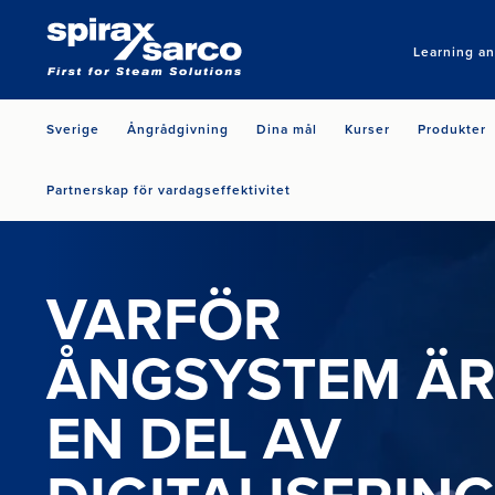
Learning a
Sverige
Ångrådgivning
Dina mål
Kurser
Produkter
Partnerskap för vardagseffektivitet
VARFÖR
ÅNGSYSTEM Ä
EN DEL AV