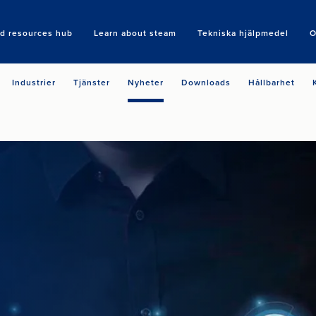
nd resources hub
Learn about steam
Tekniska hjälpmedel
O
Search
Industrier
Tjänster
Nyheter
Downloads
Hållbarhet
R