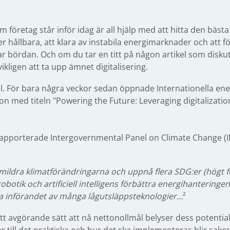
öretag står inför idag är all hjälp med att hitta den bäs
r hållbara, att klara av instabila energimarknader och att fö
r bördan. Och om du tar en titt på någon artikel som disku
kligen att ta upp ämnet digitalisering.
l. För bara några veckor sedan öppnade Internationella ener
 med titeln "Powering the Future: Leveraging digitalization 
apporterade Intergovernmental Panel on Climate Change (I
att mildra klimatförändringarna och uppnå flera SDG:er (högt 
obotik och artificiell intelligens förbättra energihanteringe
ja införandet av många lågutsläppsteknologier...
²
tt avgörande sätt att nå nettonollmål belyser dess potential.