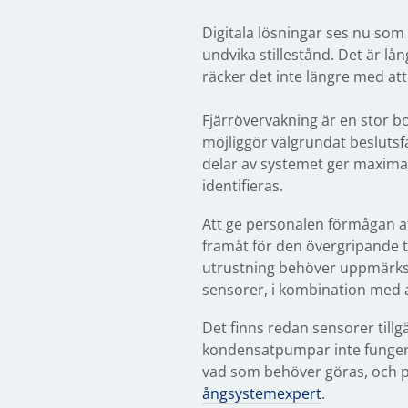
Digitala lösningar ses nu som
undvika stillestånd. Det är lå
räcker det inte längre med att
Fjärrövervakning är en stor b
möjliggör välgrundat beslutsfa
delar av systemet ger maximal
identifieras.
Att ge personalen förmågan at
framåt för den övergripande ti
utrustning behöver uppmärksam
sensorer, i kombination med 
Det finns redan sensorer till
kondensatpumpar inte fungerar 
vad som behöver göras, och pot
ångsystemexpert
.