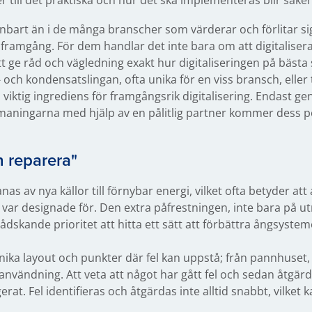
till det praktiska och hur det ska implementeras blir sake
nbart än i de många branscher som värderar och förlitar 
framgång. För dem handlar det inte bara om att digitaliser
att ge råd och vägledning exakt hur digitaliseringen på bästa
 och kondensatslingan, ofta unika för en viss bransch, eller t
 viktig ingrediens för framgångsrik digitalisering. Endast g
aningarna med hjälp av en pålitlig partner kommer dess po
h reparera"
 av nya källor till förnybar energi, vilket ofta betyder at
ig var designade för. Den extra påfrestningen, inte bara på 
ådskande prioritet att hitta ett sätt att förbättra ångsystemets
nika layout och punkter där fel kan uppstå; från pannhuset
tanvändning. Att veta att något har gått fel och sedan åtgärda 
at. Fel identifieras och åtgärdas inte alltid snabbt, vilket k