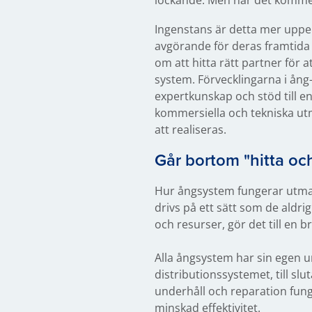
lockande. Men när det kommer 
Ingenstans är detta mer uppe
avgörande för deras framtida 
om att hitta rätt partner för 
system. Förvecklingarna i ång-
expertkunskap och stöd till en
kommersiella och tekniska utm
att realiseras.
Går bortom "hitta oc
Hur ångsystem fungerar utmanas
drivs på ett sätt som de aldr
och resurser, gör det till en br
Alla ångsystem har sin egen u
distributionssystemet, till slu
underhåll och reparation funger
minskad effektivitet.