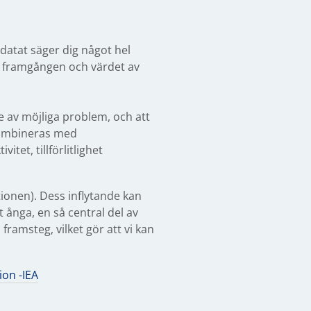
 datat säger dig något hel
a framgången och värdet av
e av möjliga problem, och att
 kombineras med
tet, tillförlitlighet
utionen). Dess inflytande kan
t ånga, en så central del av
ramsteg, vilket gör att vi kan
ion -IEA