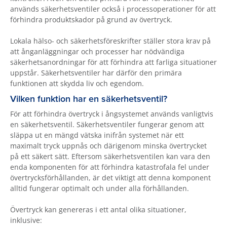
används säkerhetsventiler också i processoperationer för att
förhindra produktskador på grund av övertryck.
Lokala hälso- och säkerhetsföreskrifter ställer stora krav på
att ånganläggningar och processer har nödvändiga
säkerhetsanordningar för att förhindra att farliga situationer
uppstår. Säkerhetsventiler har därför den primära
funktionen att skydda liv och egendom.
Vilken funktion har en säkerhetsventil?
För att förhindra övertryck i ångsystemet används vanligtvis
en säkerhetsventil. Säkerhetsventiler fungerar genom att
släppa ut en mängd vätska inifrån systemet när ett
maximalt tryck uppnås och därigenom minska övertrycket
på ett säkert sätt. Eftersom säkerhetsventilen kan vara den
enda komponenten för att förhindra katastrofala fel under
övertrycksförhållanden, är det viktigt att denna komponent
alltid fungerar optimalt och under alla förhållanden.
Övertryck kan genereras i ett antal olika situationer,
inklusive: