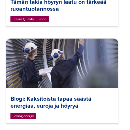
Tämän takia höyryn laatu on tärkeää
ruoantuotannossa
Steam Quality
Food
Blogi: Kaksitoista tapaa säästä
energiaa, euroja ja höyryä
Saving energy