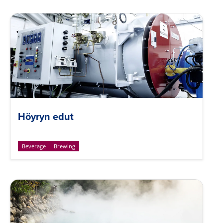
Höyryn edut
Beverage
Brewing