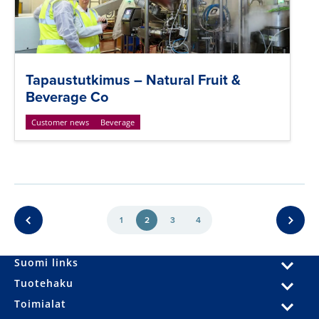
Tapaustutkimus – Natural Fruit &
Beverage Co
Customer news
Beverage
1
2
3
4
Suomi links
Tuotehaku
Toimialat