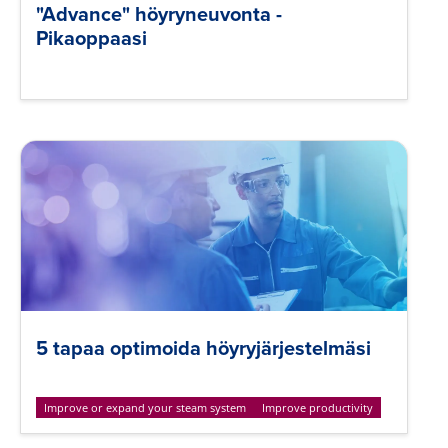
"Advance" höyryneuvonta -
Pikaoppaasi
5 tapaa optimoida höyryjärjestelmäsi
Improve or expand your steam system
Improve productivity