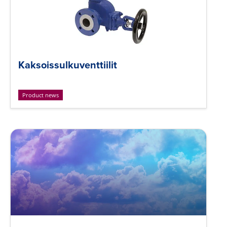
Kaksoissulkuventtiilit
Product news