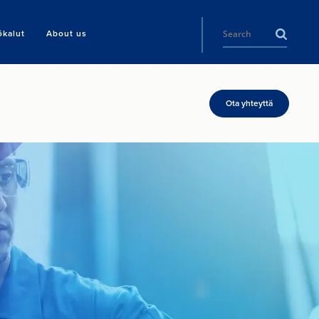
ökalut
About us
Ota yhteyttä