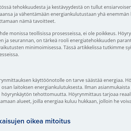
össä tehokkuudesta ja kestävyydestä on tullut ensiarvoisen 
taansa ja vähentämään energiankulutustaan yhä enemmän k
vuttamaan nämä tavoitteet.
hde monissa teollisissa prosesseissa, ei ole poikkeus. Höyry
n ja seurannan, on tärkeä rooli energiatehokkuuden para
ikutusten minimoimisessa. Tässä artikkelissa tutkimme syi
esseissa.
rynmittauksen käyttöönotolle on tarve säästää energiaa. Hö
osan laitoksen energiankulutuksesta. Ilman asianmukaista 
a höyrynkäytön tehottomuutta. Höyrynmittaus tarjoaa reaalia
tamaan alueet, joilla energiaa kuluu hukkaan, jolloin he voiva
kaisujen oikea mitoitus