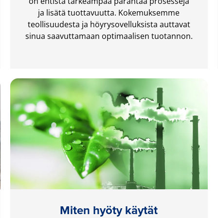
on entistä tärkeämpää parantaa prosesseja
ja lisätä tuottavuutta. Kokemuksemme
teollisuudesta ja höyrysovelluksista auttavat
sinua saavuttamaan optimaalisen tuotannon.
Miten hyöty käytät