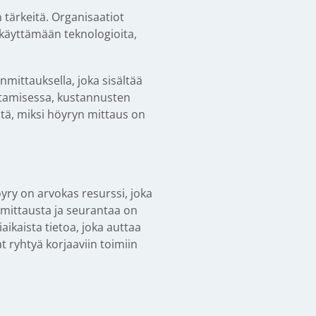
tärkeitä. Organisaatiot
äyttämään teknologioita,
nmittauksella, joka sisältää
ntamisessa, kustannusten
tä, miksi höyryn mittaus on
yry on arvokas resurssi, joka
mittausta ja seurantaa on
ikaista tietoa, joka auttaa
t ryhtyä korjaaviin toimiin