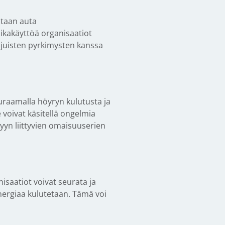
staan auta
iikakäyttöä organisaatiot
juisten pyrkimysten kanssa
uraamalla höyryn kulutusta ja
 voivat käsitellä ongelmia
yyn liittyvien omaisuuserien
isaatiot voivat seurata ja
energiaa kulutetaan. Tämä voi