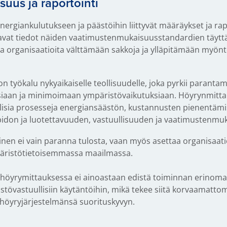
uus ja raportointi
 energiankulutukseen ja päästöihin liittyvät määräykset ja ra
avat tiedot näiden vaatimustenmukaisuusstandardien täyttä
aa organisaatioita välttämään sakkoja ja ylläpitämään myönt
työkalu nykyaikaiselle teollisuudelle, joka pyrkii parant
iaan ja minimoimaan ympäristövaikutuksiaan. Höyrynmittau
ollisia prosesseja energiansäästön, kustannusten pienentäm
pidon ja luotettavuuden, vastuullisuuden ja vaatimustenmu
 ei vain paranna tulosta, vaan myös asettaa organisaatiot 
päristötietoisemmassa maailmassa.
höyrymittauksessa ei ainoastaan edistä toiminnan erinoma
stövastuullisiin käytäntöihin, mikä tekee siitä korvaamatto
höyryjärjestelmänsä suorituskyvyn.