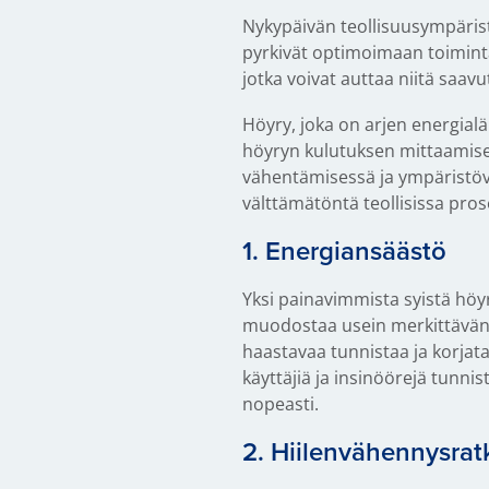
Nykypäivän teollisuusympärist
pyrkivät optimoimaan toimin
jotka voivat auttaa niitä saa
Höyry, joka on arjen energialä
höyryn kulutuksen mittaamise
vähentämisessä ja ympäristöva
välttämätöntä teollisissa pros
1. Energiansäästö
Yksi painavimmista syistä höy
muodostaa usein merkittävän 
haastavaa tunnistaa ja korjat
käyttäjiä ja insinöörejä tunnis
nopeasti.
2. Hiilenvähennysrat