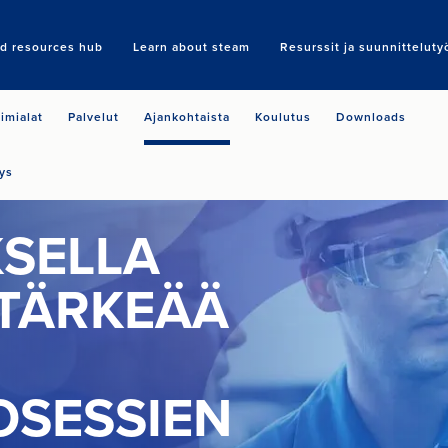
nd resources hub
Learn about steam
Resurssit ja suunnitteluty
Search
imialat
Palvelut
Ajankohtaista
Koulutus
Downloads
ys
SELLA
TÄRKEÄÄ
OSESSIEN