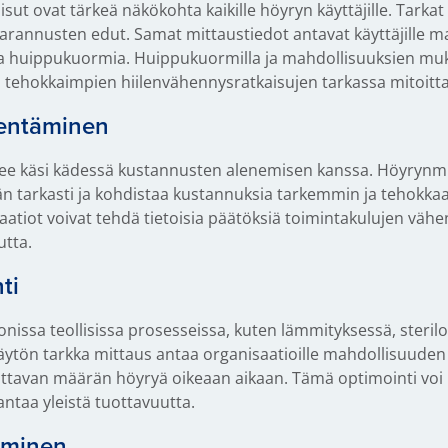
isut ovat tärkeä näkökohta kaikille höyryn käyttäjille. Tarkat
arannusten edut. Samat mittaustiedot antavat käyttäjille 
- ja huippukuormia. Huippukuormilla ja mahdollisuuksien m
a tehokkaimpien hiilenvähennysratkaisujen tarkassa mitoitta
hentäminen
kee käsi kädessä kustannusten alenemisen kanssa. Höyrynmi
n tarkasti ja kohdistaa kustannuksia tarkemmin ja tehokkaa
aatiot voivat tehdä tietoisia päätöksiä toimintakulujen vähe
tta.
ti
nissa teollisissa prosesseissa, kuten lämmityksessä, sterilo
tön tarkka mittaus antaa organisaatioille mahdollisuuden
vittavan määrän höyryä oikeaan aikaan. Tämä optimointi voi
ntaa yleistä tuottavuutta.
äminen