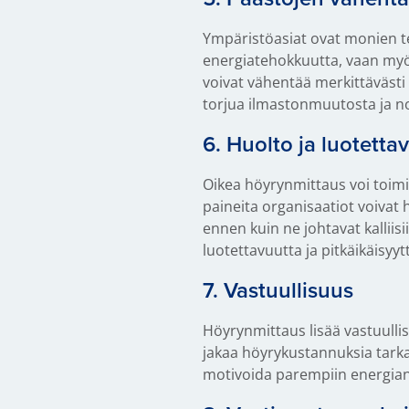
Ympäristöasiat ovat monien te
energiatehokkuutta, vaan myös
voivat vähentää merkittäväst
torjua ilmastonmuutosta ja n
6. Huolto ja luotetta
Oikea höyrynmittaus voi toimi
paineita organisaatiot voivat 
ennen kuin ne johtavat kallii
luotettavuutta ja pitkäikäisyyt
7. Vastuullisuus
Höyrynmittaus lisää vastuulli
jakaa höyrykustannuksia tarkas
motivoida parempiin energianha