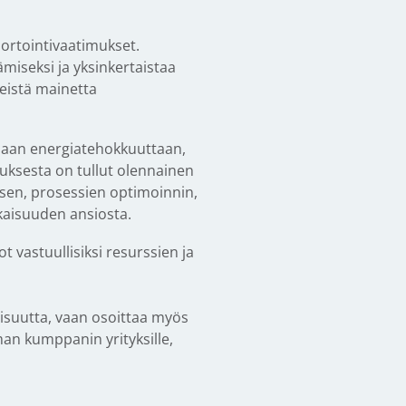
portointivaatimukset.
miseksi ja yksinkertaistaa
eistä mainetta
amaan energiatehokkuuttaan,
ksesta on tullut olennainen
isen, prosessien optimoinnin,
kaisuuden ansiosta.
vastuullisiksi resurssien ja
isuutta, vaan osoittaa myös
man kumppanin yrityksille,