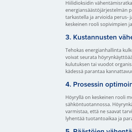
Hiilidioksidin vähentämisratka
energiansäästöjärjestelmän p
tarkastella ja arvioida perus
keskeinen rooli sopivimpien j
3. Kustannusten vä
Tehokas energianhallinta kul
voivat seurata höyrynkäyttöää
kulutuksen tai vuodot organis
kädessä parantaa kannattavuu
4. Prosessin optimoin
Höyryllä on keskeinen rooli mo
sähköntuotannossa. Höyrynkäy
varmistaa, että ne saavat tar
lyhentää tuotantoaikaa ja para
5. Päästöjen vähent