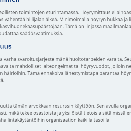
ollisten toimintojen eturintamassa. Höyrymittaus ei ainoa
 vähentää hiilijalanjälkeä. Minimoimalla höyryn hukkaa ja l
i kasvihuonekaasupäästöjään. Tämä on linjassa maailmanlaa
oudattaa säädösvaatimuksia.
vuus
a varhaisvaroitusjärjestelmänä huoltotarpeiden varalta. Se
havaita mahdolliset laiteongelmat tai höyryvuodot, jolloin ne
siin häiriöihin. Tämä ennakoiva lähestymistapa parantaa höyr
tä.
suutta tämän arvokkaan resurssin käyttöön. Sen avulla organ
ti, mikä tekee osastoista ja yksilöistä tietoisia siitä missä 
llintakäytäntöihin organisaation kaikilla tasoilla.