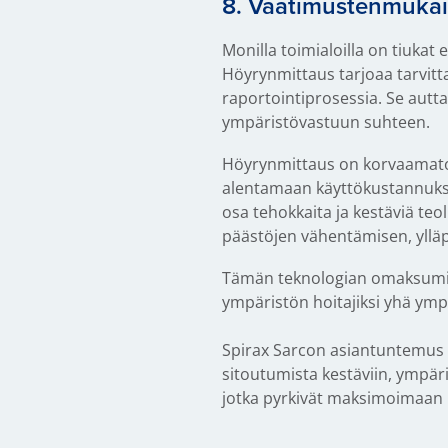
8. Vaatimustenmukais
Monilla toimialoilla on tiukat
Höyrynmittaus tarjoaa tarvitt
raportointiprosessia. Se autt
ympäristövastuun suhteen.
Höyrynmittaus on korvaamaton 
alentamaan käyttökustannuks
osa tehokkaita ja kestäviä te
päästöjen vähentämisen, yllä
Tämän teknologian omaksuminen
ympäristön hoitajiksi yhä ym
Spirax Sarcon asiantuntemus 
sitoutumista kestäviin, ympäri
jotka pyrkivät maksimoimaan 