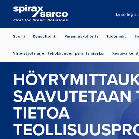
Learning a
Suomi
Konsultointi
Parannuskohteita
Tuotehaku
To
Yhteistyötä arjen tehokkuuden parantamiseksi
Kestävä kehit
HÖYRYMITTAUK
SAAVUTETAAN 
TIETOA
TEOLLISUUSPR