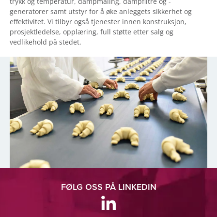
trykk og temperatur, dampmåling, dampfiltre og -
generatorer samt utstyr for å øke anleggets sikkerhet og
effektivitet. Vi tilbyr også tjenester innen konstruksjon,
prosjektledelse, opplæring, full støtte etter salg og
vedlikehold på stedet.
FØLG OSS PÅ LINKEDIN