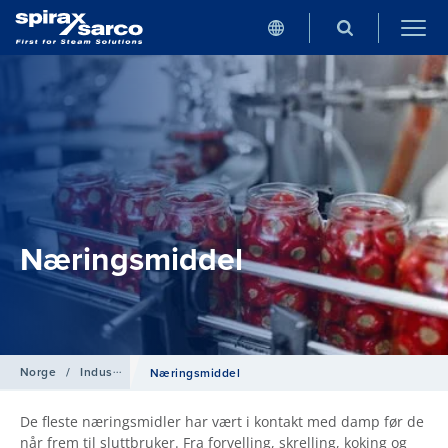
Næringsmiddel
Norge
/
Industrier
Næringsmiddel
De fleste næringsmidler har vært i kontakt med damp før de
når frem til sluttbruker. Fra forvelling, skrelling, koking og