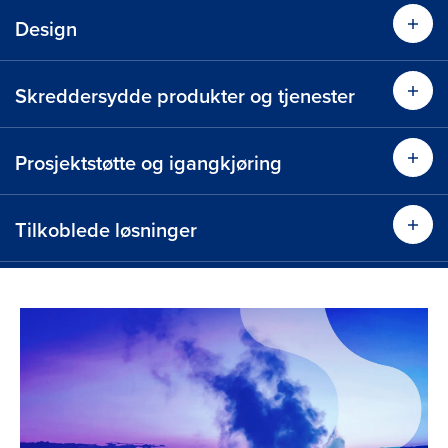
Design
Les 
Les mer
Skreddersydde produkter og tjenester
Les 
Les mer
Prosjektstøtte og igangkjøring
Les 
Les mer
Tilkoblede løsninger
Les 
Les mer
Les mer