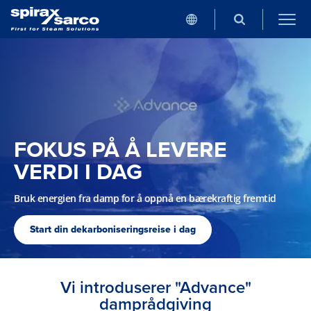
FOKUS PÅ Å LEVERE
VERDI I DAG
Bruk energien fra damp for å oppnå en bærekraftig fremtid
Start din dekarboniseringsreise i dag
Vi introduserer "Advance"
damprådgiving