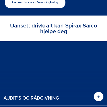
Last ned brosjyre - Damprådgivning
Uansett drivkraft kan Spirax Sarco
hjelpe deg
AUDIT’S OG RÅDGIVNING
Les 