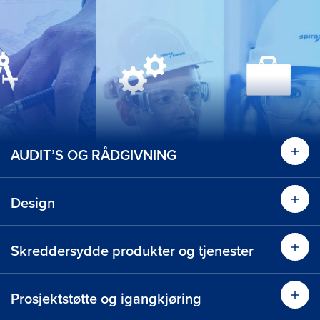
AUDIT’S OG RÅDGIVNING
Les 
Design
Les 
Les mer
Skreddersydde produkter og tjenester
Les 
Les mer
Prosjektstøtte og igangkjøring
Les 