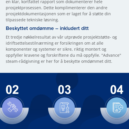
en klar, kortfattet rapport som dokumenterer hele
prosjektprosessen. Dette komplimenterer den andre
prosjektdokumentasjonen som er laget for å støtte din
tilpassede tekniske løsning.
Beskyttet omdømme – inkludert ditt
Et tredje nøkkelresultat av vår utprøvde prosjektstøtte- og
idriftsettelsestilnærming er forsikringen om at alle
komponenter og systemer er sikre, riktig montert og
oppfyller kravene og forskriftene du må oppfylle. "Advance"
steam-rådgivning er her for å beskytte omdømmet ditt.