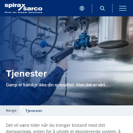
Tjenester
Damp er kanskje ikke din spesialitet. Men det er vårt.
Norge
Tjenester
Det vil være tider når du trenger bistand med ditt
dampanlegg, enten for å utvide et eksisterende system, å