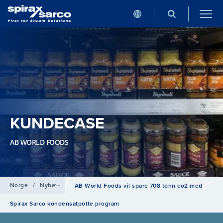
KUNDECASE
AB WORLD FOODS
Norge
/
Nyheter
AB World Foods vil spare 708 tonn co2 med
Spirax Sarco kondensatpotte program