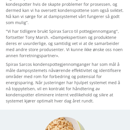
kondespotter hvis de skapte problemer for prosessen, og
dermed kan vi ha oversett kondenspottene som også sviktet.
Nå kan vi sørge for at dampsystemet vårt fungerer så godt
som mulig”.
"Vi har tidligere brukt Spirax Sarco til pottegjennomgang",
fortsetter Tony Marsh. «Dampekspertisen og produktene
deres er uvurderlige, og samtidig vet vi at de samarbeider
med andre store produsenter. Vi kunne ikke ønske oss noen
annen forretningspartner».
Spirax Sarcos kondenspottegjennomganger har som mål å
måle dampsystemets nåværende effektivitet og identifisere
områder med rom for forbedring og potensial for
energisparing. Når justeringer har hjulpet systemet med å
nå toppytelsen, vil en kontrakt for håndtering av
kondenspotter eliminere internt vedlikehold og sikre at
systemet kjører optimalt hver dag året rundt.