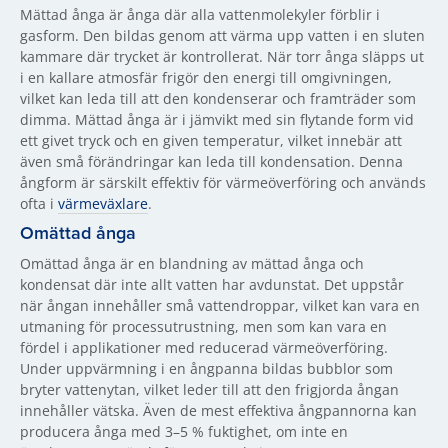
Mättad ånga är ånga där alla vattenmolekyler förblir i
gasform. Den bildas genom att värma upp vatten i en sluten
kammare där trycket är kontrollerat. När torr ånga släpps ut
i en kallare atmosfär frigör den energi till omgivningen,
vilket kan leda till att den kondenserar och framträder som
dimma. Mättad ånga är i jämvikt med sin flytande form vid
ett givet tryck och en given temperatur, vilket innebär att
även små förändringar kan leda till kondensation. Denna
ångform är särskilt effektiv för värmeöverföring och används
ofta i
värmeväxlare
.
Omättad ånga
Omättad ånga är en blandning av mättad ånga och
kondensat där inte allt vatten har avdunstat. Det uppstår
när ångan innehåller små vattendroppar, vilket kan vara en
utmaning för processutrustning, men som kan vara en
fördel i applikationer med reducerad värmeöverföring.
Under uppvärmning i en ångpanna bildas bubblor som
bryter vattenytan, vilket leder till att den frigjorda ångan
innehåller vätska. Även de mest effektiva ångpannorna kan
producera ånga med 3–5 % fuktighet, om inte en