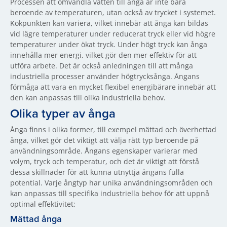
Processen att omvandla vatten till ånga är inte bara
beroende av temperaturen, utan också av trycket i systemet.
Kokpunkten kan variera, vilket innebär att ånga kan bildas
vid lägre temperaturer under reducerat tryck eller vid högre
temperaturer under ökat tryck. Under högt tryck kan ånga
innehålla mer energi, vilket gör den mer effektiv för att
utföra arbete. Det är också anledningen till att många
industriella processer använder högtrycksånga. Ångans
förmåga att vara en mycket flexibel energibärare innebär att
den kan anpassas till olika industriella behov.
Olika typer av ånga
Ånga finns i olika former, till exempel mättad och överhettad
ånga, vilket gör det viktigt att välja rätt typ beroende på
användningsområde. Ångans egenskaper varierar med
volym, tryck och temperatur, och det är viktigt att förstå
dessa skillnader för att kunna utnyttja ångans fulla
potential. Varje ångtyp har unika användningsområden och
kan anpassas till specifika industriella behov för att uppnå
optimal effektivitet:
Mättad ånga