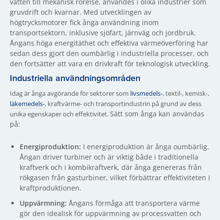
vatten till mekanisk rörelse, användes i olika industrier som
gruvdrift och kvarnar. Med utvecklingen av
högtrycksmotorer fick ånga användning inom
transportsektorn, inklusive sjöfart, järnväg och jordbruk.
Ångans höga energitäthet och effektiva värmeöverföring har
sedan dess gjort den oumbärlig i industriella processer, och
den fortsätter att vara en drivkraft för teknologisk utveckling.
Industriella användningsområden
Idag är ånga avgörande för sektorer som
livsmedels-
, textil-, kemisk-,
läkemedels-
, kraftvärme- och transportindustrin på grund av dess
Sätt som ånga kan användas
unika egenskaper och effektivitet.
på:
Energiproduktion:
I energiproduktion är ånga oumbärlig.
Ångan driver turbiner och är viktig både i traditionella
kraftverk och i kombikraftverk, där ånga genereras från
rökgasen från gasturbiner, vilket förbättrar effektiviteten i
kraftproduktionen.
Uppvärmning:
Ångans förmåga att transportera värme
gör den idealisk för uppvärmning av processvatten och