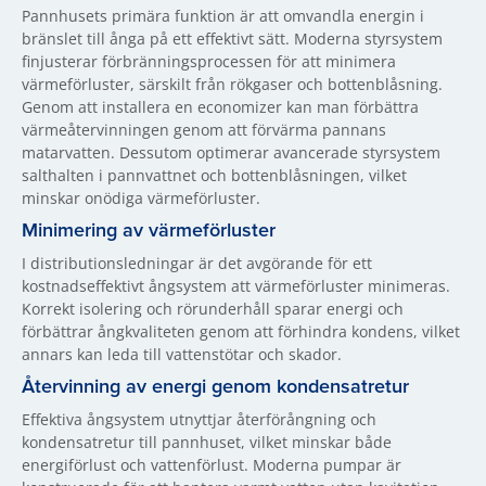
Pannhusets primära funktion är att omvandla energin i
bränslet till ånga på ett effektivt sätt. Moderna styrsystem
finjusterar förbränningsprocessen för att minimera
värmeförluster, särskilt från rökgaser och bottenblåsning.
Genom att installera en economizer kan man förbättra
värmeåtervinningen genom att förvärma pannans
matarvatten. Dessutom optimerar avancerade styrsystem
salthalten i pannvattnet och bottenblåsningen, vilket
minskar onödiga värmeförluster.
Minimering av värmeförluster
I distributionsledningar är det avgörande för ett
kostnadseffektivt ångsystem att värmeförluster minimeras.
Korrekt isolering och rörunderhåll sparar energi och
förbättrar ångkvaliteten genom att förhindra kondens, vilket
annars kan leda till vattenstötar och skador.
Återvinning av energi genom kondensatretur
Effektiva ångsystem utnyttjar återförångning och
kondensatretur till pannhuset, vilket minskar både
energiförlust och vattenförlust. Moderna pumpar är