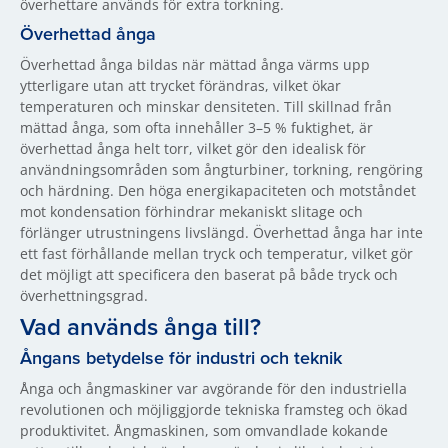
överhettare används för extra torkning.
Överhettad ånga
Överhettad ånga bildas när mättad ånga värms upp
ytterligare utan att trycket förändras, vilket ökar
temperaturen och minskar densiteten. Till skillnad från
mättad ånga, som ofta innehåller 3–5 % fuktighet, är
överhettad ånga helt torr, vilket gör den idealisk för
användningsområden som ångturbiner, torkning, rengöring
och härdning. Den höga energikapaciteten och motståndet
mot kondensation förhindrar mekaniskt slitage och
förlänger utrustningens livslängd. Överhettad ånga har inte
ett fast förhållande mellan tryck och temperatur, vilket gör
det möjligt att specificera den baserat på både tryck och
överhettningsgrad.
Vad används ånga till?
Ångans betydelse för industri och teknik
Ånga och ångmaskiner var avgörande för den industriella
revolutionen och möjliggjorde tekniska framsteg och ökad
produktivitet. Ångmaskinen, som omvandlade kokande