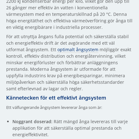
2200 kJ kondenserbar energi per kilo, vilket gör den upp till
26 gånger mer effektiv än vatten i konventionella
värmesystem med en temperaturskillnad på 20 °C. Denna
höga energitäthet och effektiva värmeöverföring gör ånga till
en viktig energibärare i industriella processer.
För att utnyttja ångans fulla potential och säkerställa stabil
och energieffektiv drift är det avgörande med ett väl
utformat ångsystem. Ett
optimalt ångsystem
möjliggör exakt
kontroll, effektiv distribution och energiåtervinning, vilket
minskar energiförluster och förbättrar anläggningens
prestanda. Moderna ångsystem är utformade för att
uppfylla industrins krav på energibesparingar, minimera
miljöpåverkan och säkerställa höga säkerhetsstandarder
samt efterlevnad av lagar och regler.
Kännetecken för ett effektivt ångsystem
Ett välfungerande ångsystem levererar ånga som är:
Noggrant doserad:
Rätt mängd ånga levereras till varje
applikation för att säkerställa optimal prestanda och
energieffektivitet.