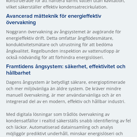
konstruerade för att hantera varmt vatten utan kavitation,
vilket säkerställer effektiv kondensatrecirkulation.
Avancerad mätteknik för energieffektiv
övervakning
Noggrann övervakning av ångsystemet är avgörande för
energieffektiv drift. Detta omfattar ångflödesmätare,
konduktivitetsmätare och utrustning för att bedöma
ångkvalitet. Regelbunden inspektion av vattenutlopp är
också nödvändig för att förhindra energislöseri.
Framtidens ångsystem: säkerhet, effektivitet och
hållbarhet
Dagens ångsystem är betydligt säkrare, energioptimerade
och mer miljövänliga än äldre system. De kräver mindre
manuell övervakning, är mer användarvänliga och är en
integrerad del av en modern, effektiv och hållbar industri.
Med digitala lösningar som trådlös övervakning av
kondensatfällor i realtid säkerställs snabb identifiering av fel
och läckor. Automatiserad datainsamling och analys
möjliggör prediktivt underhåll, minskar energislöseri och