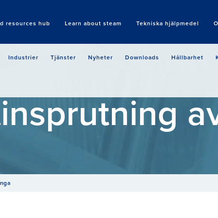
nd resources hub
Learn about steam
Tekniska hjälpmedel
O
Search
Industrier
Tjänster
Nyheter
Downloads
Hållbarhet
tinsprutning a
ånga