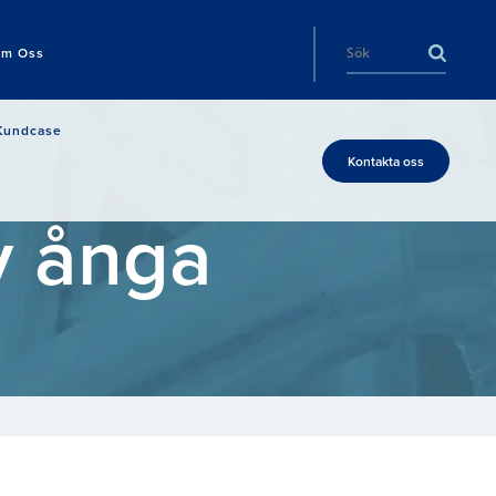
m Oss
Kundcase
Kontakta oss
v ånga