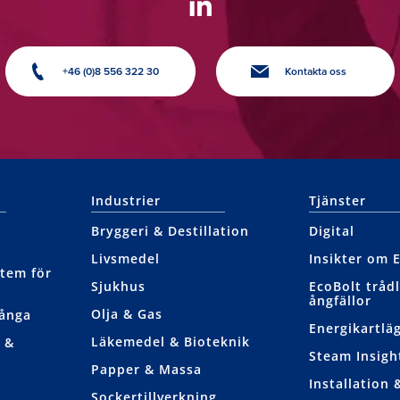
+46 (0)8 556 322 30
Kontakta oss
Industrier
Tjänster
Bryggeri & Destillation
Digital
Livsmedel
Insikter om 
tem för
Sjukhus
EcoBolt tråd
ångfällor
Olja & Gas
nånga
Energikartlä
Läkemedel & Bioteknik
 &
Steam Insight
Papper & Massa
Installation 
Sockertillverkning