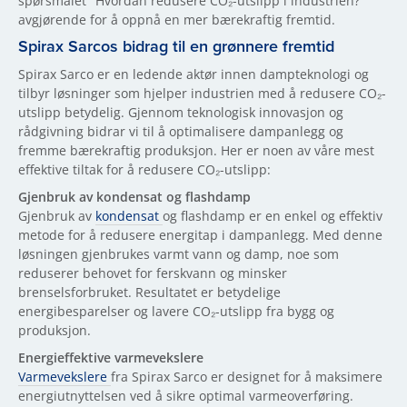
spørsmålet "Hvordan redusere CO₂-utslipp i industrien?"
avgjørende for å oppnå en mer bærekraftig fremtid.
Spirax Sarcos bidrag til en grønnere fremtid
Spirax Sarco er en ledende aktør innen dampteknologi og
tilbyr løsninger som hjelper industrien med å redusere CO₂-
utslipp betydelig. Gjennom teknologisk innovasjon og
rådgivning bidrar vi til å optimalisere dampanlegg og
fremme bærekraftig produksjon. Her er noen av våre mest
effektive tiltak for å redusere CO₂-utslipp:
Gjenbruk av kondensat og flashdamp
Gjenbruk av
kondensat
og flashdamp er en enkel og effektiv
metode for å redusere energitap i dampanlegg. Med denne
løsningen gjenbrukes varmt vann og damp, noe som
reduserer behovet for ferskvann og minsker
brenselsforbruket. Resultatet er betydelige
energibesparelser og lavere CO₂-utslipp fra bygg og
produksjon.
Energieffektive varmevekslere
Varmevekslere
fra Spirax Sarco er designet for å maksimere
energiutnyttelsen ved å sikre optimal varmeoverføring.