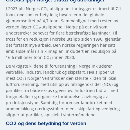
I 2023 ble Norges CO₂-utslipp per innbygger estimert til 7,1
tonn, noe som er betydelig høyere enn det globale
gjennomsnittet på 4,7 tonn. Sammenlignet med resten av
verden ligger CO₂-utslippene i Norge på et nivå som
understreker behovet for flere bærekraftige løsninger. Til
tross for en reduksjon i norske utslipp siden 1990, gjenstår
det fortsatt mye arbeid. Den norske regjeringen har satt
ambisiøse mål i sin klimaplan, inkludert en reduksjon på
16,6 millioner tonn CO₂ innen 2030.
De viktigste kildene til forurensning i Norge inkluderer
veitrafikk, industri, landbruk og skipsfart. Hva slipper ut
mest CO₂ i Norge? Veitrafikk er den største kilden til lokal
luftforurensning, med utslipp av nitrogenoksider (NOₓ) og
partikler fra både eksos og veistøv. Industrien bidrar med
tungmetaller og organiske forbindelser, avhengig av
produksjonstype. Samtidig forurenser landbruket med
ammoniakk og næringsstoffer, mens skipsfart og vedfyring
slipper ut partikler, spesielt i vintermånedene.
CO2 og dens betydning for verden