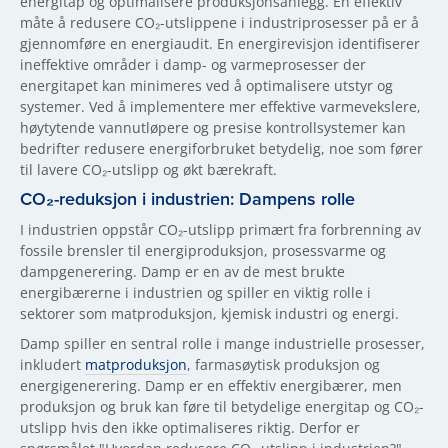
energitap og optimalisere produksjonsanlegg. En effektiv
måte å redusere CO₂-utslippene i industriprosesser på er å
gjennomføre en energiaudit. En energirevisjon identifiserer
ineffektive områder i damp- og varmeprosesser der
energitapet kan minimeres ved å optimalisere utstyr og
systemer. Ved å implementere mer effektive varmevekslere,
høytytende vannutløpere og presise kontrollsystemer kan
bedrifter redusere energiforbruket betydelig, noe som fører
til lavere CO₂-utslipp og økt bærekraft.
CO₂-reduksjon i industrien: Dampens rolle
I industrien oppstår CO₂-utslipp primært fra forbrenning av
fossile brensler til energiproduksjon, prosessvarme og
dampgenerering. Damp er en av de mest brukte
energibærerne i industrien og spiller en viktig rolle i
sektorer som matproduksjon, kjemisk industri og energi.
Damp spiller en sentral rolle i mange industrielle prosesser,
inkludert
matproduksjon
, farmasøytisk produksjon og
energigenerering. Damp er en effektiv energibærer, men
produksjon og bruk kan føre til betydelige energitap og CO₂-
utslipp hvis den ikke optimaliseres riktig. Derfor er