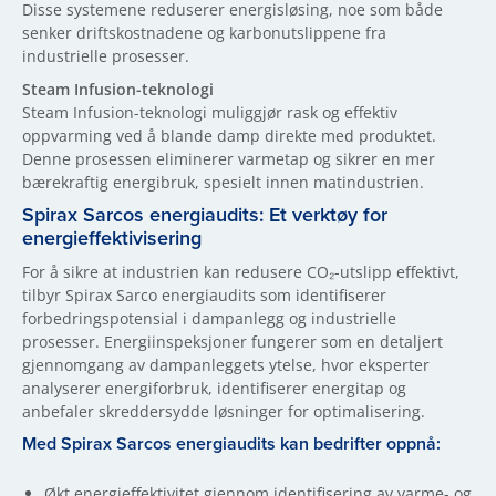
Disse systemene reduserer energisløsing, noe som både
senker driftskostnadene og karbonutslippene fra
industrielle prosesser.
Steam Infusion-teknologi
Steam Infusion-teknologi muliggjør rask og effektiv
oppvarming ved å blande damp direkte med produktet.
Denne prosessen eliminerer varmetap og sikrer en mer
bærekraftig energibruk, spesielt innen matindustrien.
Spirax Sarcos energiaudits: Et verktøy for
energieffektivisering
For å sikre at industrien kan redusere CO₂-utslipp effektivt,
tilbyr Spirax Sarco energiaudits som identifiserer
forbedringspotensial i dampanlegg og industrielle
prosesser. Energiinspeksjoner fungerer som en detaljert
gjennomgang av dampanleggets ytelse, hvor eksperter
analyserer energiforbruk, identifiserer energitap og
anbefaler skreddersydde løsninger for optimalisering.
Med Spirax Sarcos energiaudits kan bedrifter oppnå:
Økt energieffektivitet gjennom identifisering av varme- og