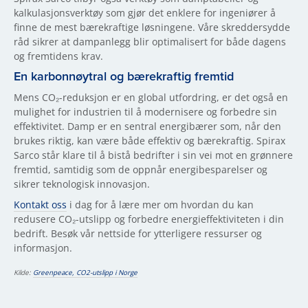
kalkulasjonsverktøy som gjør det enklere for ingeniører å
finne de mest bærekraftige løsningene. Våre skreddersydde
råd sikrer at dampanlegg blir optimalisert for både dagens
og fremtidens krav.
En karbonnøytral og bærekraftig fremtid
Mens CO₂-reduksjon er en global utfordring, er det også en
mulighet for industrien til å modernisere og forbedre sin
effektivitet. Damp er en sentral energibærer som, når den
brukes riktig, kan være både effektiv og bærekraftig. Spirax
Sarco står klare til å bistå bedrifter i sin vei mot en grønnere
fremtid, samtidig som de oppnår energibesparelser og
sikrer teknologisk innovasjon.
Kontakt oss
i dag for å lære mer om hvordan du kan
redusere CO₂-utslipp og forbedre energieffektiviteten i din
bedrift. Besøk vår nettside for ytterligere ressurser og
informasjon.
Kilde:
Greenpeace, CO2-utslipp i Norge