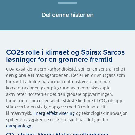
Del denne historien
CO2s rolle i klimaet og Spirax Sarcos
løsninger for en grønnere fremtid
CO₂, også kjent som karbondioksid, spiller en sentral rolle i
den globale klimadagsordenen. Det er en drivhusgass som
bidrar til å holde på varmen i atmosfæren, men når
konsentrasjonen øker på grunn av menneskeskapte
aktiviteter, forsterker det den globale oppvarmingen.
Industrien, som er en av de største kildene til CO₂-utslipp,
står overfor en viktig oppgave med å redusere sitt
klimaavtrykk.
Energieffektivisering
og teknologisk innovasjon
spiller en avgjørende rolle, spesielt når det gjelder
dampanlegg
.
CO₂-utslipp i Norge: Status og utfordringer