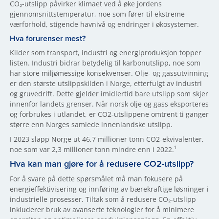
CO₂-utslipp påvirker klimaet ved å øke jordens
gjennomsnittstemperatur, noe som fører til ekstreme
værforhold, stigende havnivå og endringer i økosystemer.
Hva forurenser mest?
Kilder som transport, industri og energiproduksjon topper
listen. Industri bidrar betydelig til karbonutslipp, noe som
har store miljømessige konsekvenser. Olje- og gassutvinning
er den største utslippskilden i Norge, etterfulgt av industri
og gruvedrift. Dette gjelder imidlertid bare utslipp som skjer
innenfor landets grenser. Når norsk olje og gass eksporteres
og forbrukes i utlandet, er CO2-utslippene omtrent ti ganger
større enn Norges samlede innenlandske utslipp.
I 2023 slapp Norge ut 46,7 millioner tonn CO2-ekvivalenter,
1
noe som var 2,3 millioner tonn mindre enn i 2022.
Hva kan man gjøre for å redusere CO2-utslipp?
For å svare på dette spørsmålet må man fokusere på
energieffektivisering og innføring av bærekraftige løsninger i
industrielle prosesser. Tiltak som å redusere CO₂-utslipp
inkluderer bruk av avanserte teknologier for å minimere