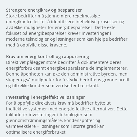
Strengere energikrav og besparelser
Store bedrifter må gjennomføre regelmessige
energikontroller for å identifisere ineffektive prosesser og
avdekke muligheter for energibesparelser. Dette økte
fokuset på energibesparelser krever investeringer i
moderne teknologier og løsninger som kan hjelpe bedrifter
med å oppfylle disse kravene.
Krav om energikontroll og rapportering
Direktivet pålegger store bedrifter å dokumentere deres
energiforbruk samt energibesparelsene de implementerer.
Denne åpenheten kan øke den administrative byrden, men
skaper også muligheter for å styrke bedriftens grønne profil
og tiltrekke kunder som verdsetter bærekraft.
Investering i energieffektive løsninger
For å oppfylle direktivets krav må bedrifter bytte ut
ineffektive systemer med energieffektive alternativer. Dette
inkluderer investeringer i teknologier som
gjennomstrømningsmålere, kondenspotter og
varmevekslere – løsninger som i større grad kan
optimalisere energiforbruket.