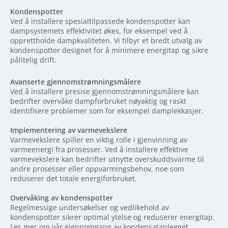
Kondenspotter
Ved å installere spesialtilpassede kondenspotter kan
dampsystemets effektivitet økes, for eksempel ved å
opprettholde dampkvaliteten. Vi tilbyr et bredt utvalg av
kondenspotter designet for å minimere energitap og sikre
pålitelig drift.
Avanserte gjennomstrømningsmålere
Ved å installere presise gjennomstrømningsmålere kan
bedrifter overvåke dampforbruket nøyaktig og raskt
identifisere problemer som for eksempel damplekkasjer.
Implementering av varmevekslere
Varmevekslere spiller en viktig rolle i gjenvinning av
varmeenergi fra prosesser. Ved å installere effektive
varmevekslere kan bedrifter utnytte overskuddsvarme til
andre prosesser eller oppvarmingsbehov, noe som
reduserer det totale energiforbruket.
Overvåking av kondenspotter
Regelmessige undersøkelser og vedlikehold av
kondenspotter sikrer optimal ytelse og reduserer energitap.
Les mer om vår gjennomgang av kondensatanlegget.