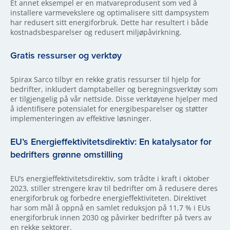
Et annet eksempel er en matvareprodusent som ved å
installere varmevekslere og optimalisere sitt dampsystem
har redusert sitt energiforbruk. Dette har resultert i både
kostnadsbesparelser og redusert miljøpåvirkning.
Gratis ressurser og verktøy
Spirax Sarco tilbyr en rekke gratis ressurser til hjelp for
bedrifter, inkludert damptabeller og beregningsverktøy som
er tilgjengelig på vår nettside. Disse verktøyene hjelper med
å identifisere potensialet for energibesparelser og støtter
implementeringen av effektive løsninger.
EU’s Energieffektivitetsdirektiv: En katalysator for
bedrifters grønne omstilling
EU’s energieffektivitetsdirektiv, som trådte i kraft i oktober
2023, stiller strengere krav til bedrifter om å redusere deres
energiforbruk og forbedre energieffektiviteten. Direktivet
har som mål å oppnå en samlet reduksjon på 11,7 % i EUs
energiforbruk innen 2030 og påvirker bedrifter på tvers av
en rekke sektorer.