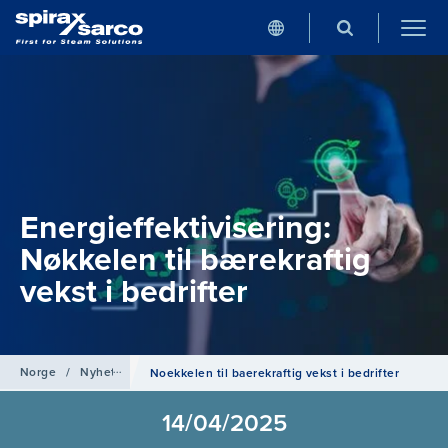
Energieffektivisering:
Nøkkelen til bærekraftig
vekst i bedrifter
Norge
/
Nyheter
Noekkelen til baerekraftig vekst i bedrifter
14/04/2025