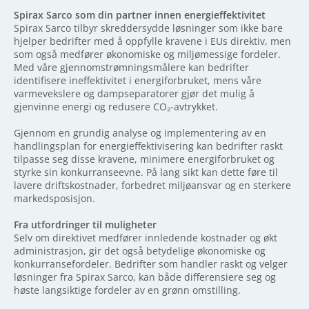
Spirax Sarco som din partner innen energieffektivitet
Spirax Sarco tilbyr skreddersydde løsninger som ikke bare
hjelper bedrifter med å oppfylle kravene i EUs direktiv, men
som også medfører økonomiske og miljømessige fordeler.
Med våre gjennomstrømningsmålere kan bedrifter
identifisere ineffektivitet i energiforbruket, mens våre
varmevekslere og dampseparatorer gjør det mulig å
gjenvinne energi og redusere CO₂-avtrykket.
Gjennom en grundig analyse og implementering av en
handlingsplan for energieffektivisering kan bedrifter raskt
tilpasse seg disse kravene, minimere energiforbruket og
styrke sin konkurranseevne. På lang sikt kan dette føre til
lavere driftskostnader, forbedret miljøansvar og en sterkere
markedsposisjon.
Fra utfordringer til muligheter
Selv om direktivet medfører innledende kostnader og økt
administrasjon, gir det også betydelige økonomiske og
konkurransefordeler. Bedrifter som handler raskt og velger
løsninger fra Spirax Sarco, kan både differensiere seg og
høste langsiktige fordeler av en grønn omstilling.