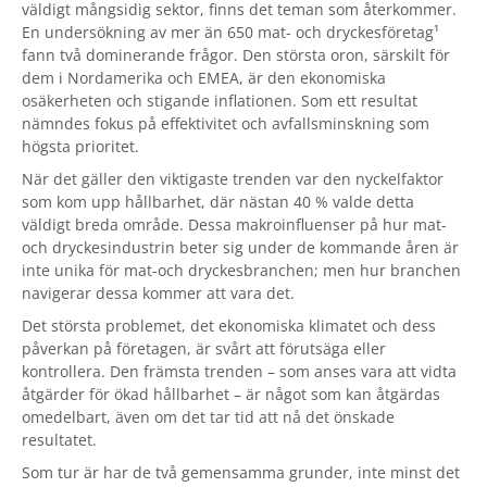
väldigt mångsidig sektor, finns det teman som återkommer.
En undersökning av mer än 650 mat- och dryckesföretag¹
fann två dominerande frågor. Den största oron, särskilt för
dem i Nordamerika och EMEA, är den ekonomiska
osäkerheten och stigande inflationen. Som ett resultat
nämndes fokus på effektivitet och avfallsminskning som
högsta prioritet.
När det gäller den viktigaste trenden var den nyckelfaktor
som kom upp hållbarhet, där nästan 40 % valde detta
väldigt breda område. Dessa makroinfluenser på hur mat-
och dryckesindustrin beter sig under de kommande åren är
inte unika för mat-och dryckesbranchen; men hur branchen
navigerar dessa kommer att vara det.
Det största problemet, det ekonomiska klimatet och dess
påverkan på företagen, är svårt att förutsäga eller
kontrollera. Den främsta trenden – som anses vara att vidta
åtgärder för ökad hållbarhet – är något som kan åtgärdas
omedelbart, även om det tar tid att nå det önskade
resultatet.
Som tur är har de två gemensamma grunder, inte minst det