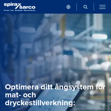
Optimera ditt ångsystem för
mat- och
dryckestillverkning: