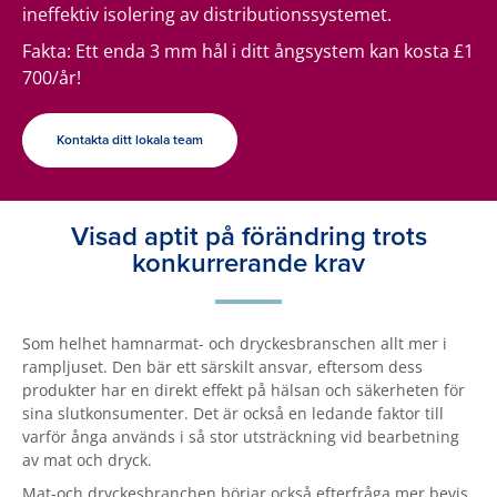
ineffektiv isolering av distributionssystemet.
Fakta: Ett enda 3 mm hål i ditt ångsystem kan kosta £1
700/år!
Kontakta ditt lokala team
Visad aptit på förändring trots
konkurrerande krav
Som helhet hamnarmat- och dryckesbranschen allt mer i
rampljuset. Den bär ett särskilt ansvar, eftersom dess
produkter har en direkt effekt på hälsan och säkerheten för
sina slutkonsumenter. Det är också en ledande faktor till
varför ånga används i så stor utsträckning vid bearbetning
av mat och dryck.
Mat-och dryckesbranchen börjar också efterfråga mer bevis