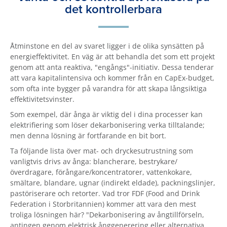
det kontrollerbara
Åtminstone en del av svaret ligger i de olika synsätten på
energieffektivitet. En väg är att behandla det som ett projekt
genom att anta reaktiva, "engångs"-initiativ. Dessa tenderar
att vara kapitalintensiva och kommer från en CapEx-budget,
som ofta inte bygger på varandra för att skapa långsiktiga
effektivitetsvinster.
Som exempel, där ånga är viktig del i dina processer kan
elektrifiering som löser dekarbonisering verka tilltalande;
men denna lösning är fortfarande en bit bort.
Ta följande lista över mat- och dryckesutrustning som
vanligtvis drivs av ånga: blancherare, bestrykare/
överdragare, förångare/koncentratorer, vattenkokare,
smältare, blandare, ugnar (indirekt eldade), packningslinjer,
pastöriserare och retorter. Vad tror FDF (Food and Drink
Federation i Storbritannien) kommer att vara den mest
troliga lösningen här? "Dekarbonisering av ångtillförseln,
antingen genom elektrisk ånggenerering eller alternativa