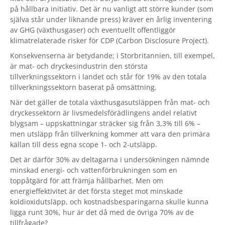
på hållbara initiativ. Det är nu vanligt att större kunder (som
själva står under liknande press) kräver en årlig inventering
av GHG (växthusgaser) och eventuellt offentliggör
klimatrelaterade risker för CDP (Carbon Disclosure Project).
Konsekvenserna är betydande; i Storbritannien, till exempel,
är mat- och dryckesindustrin den största
tillverkningssektorn i landet och står för 19% av den totala
tillverkningssektorn baserat på omsättning.
När det gäller de totala växthusgasutsläppen från mat- och
dryckessektorn är livsmedelsförädlingens andel relativt
blygsam – uppskattningar sträcker sig från 3,3% till 6% –
men utsläpp från tillverkning kommer att vara den primära
källan till dess egna scope 1- och 2-utsläpp.
Det är därför 30% av deltagarna i undersökningen nämnde
minskad energi- och vattenförbrukningen som en
toppåtgärd för att främja hållbarhet. Men om
energieffektivitet är det första steget mot minskade
koldioxidutsläpp, och kostnadsbesparingarna skulle kunna
ligga runt 30%, hur är det då med de övriga 70% av de
tillfrågade?