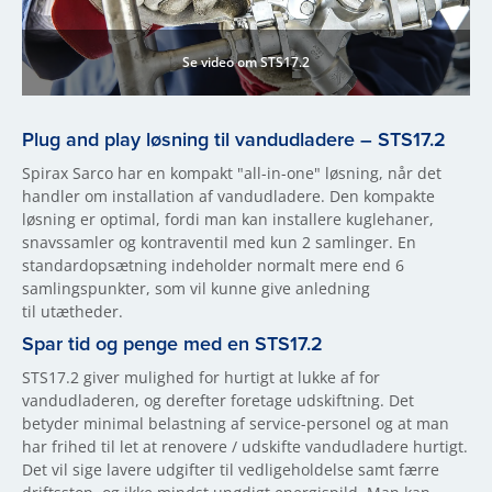
Se video om STS17.2
Plug and play løsning til vandudladere – STS17.2
Spirax Sarco har en kompakt "all-in-one" løsning, når det
handler om installation af vandudladere. Den kompakte
løsning er optimal, fordi man kan installere kuglehaner,
snavssamler og kontraventil med kun 2 samlinger. En
standardopsætning indeholder normalt mere end 6
samlingspunkter, som vil kunne give anledning
til utætheder.
Spar tid og penge med en STS17.2
STS17.2 giver mulighed for hurtigt at lukke af for
vandudladeren, og derefter foretage udskiftning. Det
betyder minimal belastning af service-personel og at man
har frihed til let at renovere / udskifte vandudladere hurtigt.
Det vil sige lavere udgifter til vedligeholdelse samt færre