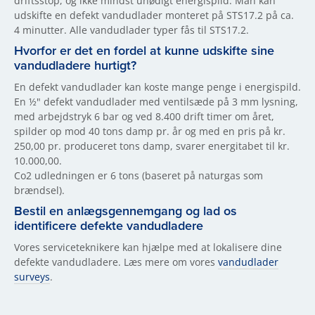
driftsstop, og ikke mindst unødigt energispild. Man kan
udskifte en defekt vandudlader monteret på STS17.2 på ca.
4 minutter. Alle vandudlader typer fås til STS17.2.
Hvorfor er det en fordel at kunne udskifte sine
vandudladere hurtigt?
En defekt vandudlader kan koste mange penge i energispild.
En ½" defekt vandudlader med ventilsæde på 3 mm lysning,
med arbejdstryk 6 bar og ved 8.400 drift timer om året,
spilder op mod 40 tons damp pr. år og med en pris på kr.
250,00 pr. produceret tons damp, svarer energitabet til kr.
10.000,00.
Co2 udledningen er 6 tons (baseret på naturgas som
brændsel).
Bestil en anlægsgennemgang og lad os
identificere defekte vandudladere
Vores serviceteknikere kan hjælpe med at lokalisere dine
defekte vandudladere. Læs mere om vores
vandudlader
surveys
.