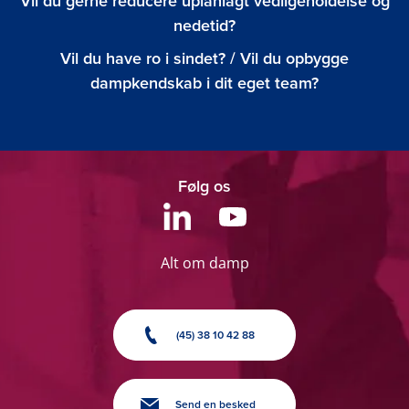
Vil du gerne reducere uplanlagt vedligeholdelse og
nedetid?
Vil du have ro i sindet? / Vil du opbygge
dampkendskab i dit eget team?
Følg os
Alt om damp
(45) 38 10 42 88
Send en besked