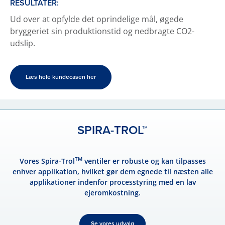
RESULTATER:
Ud over at opfylde det oprindelige mål, øgede
bryggeriet sin produktionstid og nedbragte CO2-
udslip.
Læs hele kundecasen her
SPIRA-TROL™
TM
Vores Spira-Trol
ventiler er robuste og kan tilpasses
enhver applikation, hvilket gør dem egnede til næsten alle
applikationer indenfor processtyring med en lav
ejeromkostning.
Se vores udvalg