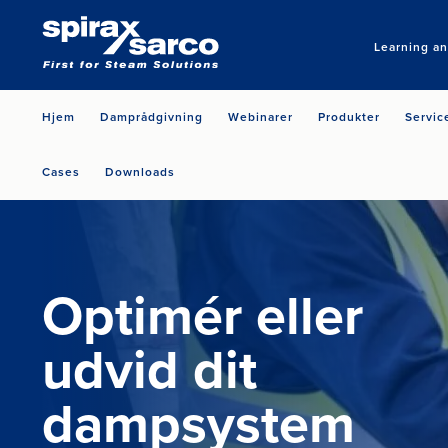
Learning a
Hjem
Damprådgivning
Webinarer
Produkter
Servic
Cases
Downloads
Optimér eller
udvid dit
dampsystem