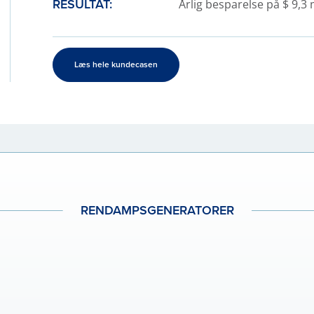
RESULTAT:
Årlig besparelse på $ 9,3 
Læs hele kundecasen
RENDAMPSGENERATORER