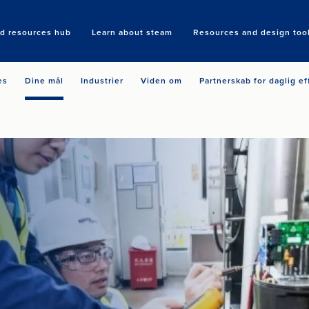
nd resources hub
Learn about steam
Resources and design too
Search
es
Dine mål
Industrier
Viden om
Partnerskab for daglig ef