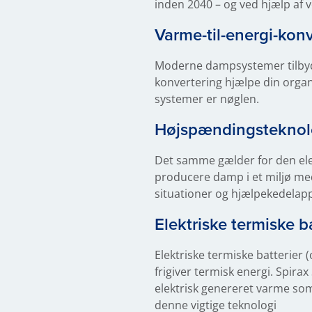
inden 2040 – og ved hjælp af 
Varme-til-energi-kon
Moderne dampsystemer tilbyder
konvertering hjælpe din orga
systemer er nøglen.
Højspændingsteknolo
Det samme gælder for den ele
producere damp i et miljø me
situationer og hjælpekedelappl
Elektriske termiske b
Elektriske termiske batterier 
frigiver termisk energi. Spirax
elektrisk genereret varme som
denne vigtige teknologi