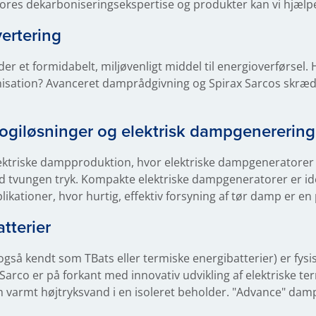
vores dekarboniseringsekspertise og produkter kan vi hjæl
vertering
 et formidabelt, miljøvenligt middel til energioverførsel. H
nisation? Avanceret damprådgivning og Spirax Sarcos skræ
giløsninger og elektrisk dampgenerering
ktriske dampproduktion, hvor elektriske dampgeneratorer
d tvungen tryk. Kompakte elektriske dampgeneratorer er id
ikationer, hvor hurtig, effektiv forsyning af tør damp er en p
atterier
(også kendt som TBats eller termiske energibatterier) er fysi
 Sarco er på forkant med innovativ udvikling af elektriske te
 varmt højtryksvand i en isoleret beholder. "Advance" dampr