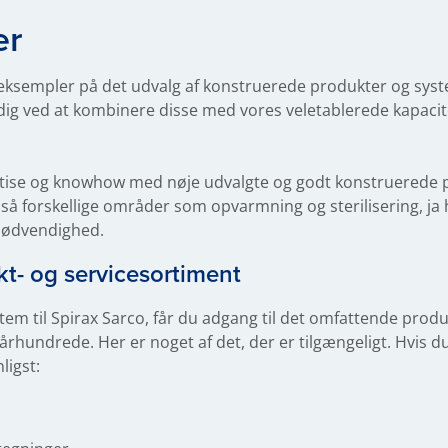
er
eksempler på det udvalg af konstruerede produkter og system
or dig ved at kombinere disse med vores veletablerede kapac
tise og knowhow med nøje udvalgte og godt konstruerede pr
 så forskellige områder som opvarmning og sterilisering, ja 
nødvendighed.
t- og servicesortiment
em til Spirax Sarco, får du adgang til det omfattende produk
rhundrede. Her er noget af det, der er tilgængeligt. Hvis du
ligst: