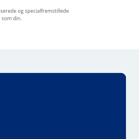
serede og specialfremstillede
 som din.