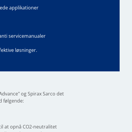
ede applikationer
anti servicemanualer
fektive løsninger.
"Advance" og Spirax Sarco det
d følgende:
til at opnå CO2-neutralitet