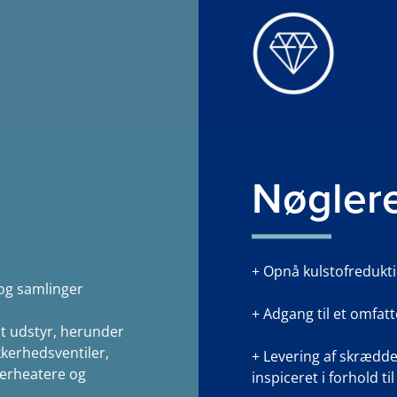
Nøglere
+ Opnå kulstofredukt
og samlinger
+ Adgang til et omfat
t udstyr, herunder
kkerhedsventiler,
+ Levering af skrædde
perheatere og
inspiceret i forhold ti