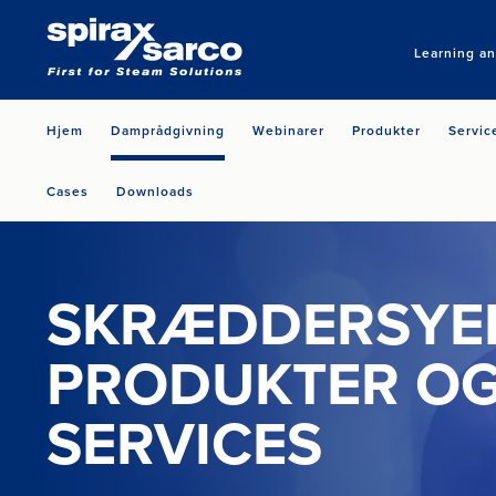
Learning a
Hjem
Damprådgivning
Webinarer
Produkter
Servic
Cases
Downloads
SKRÆDDERSYE
PRODUKTER O
SERVICES