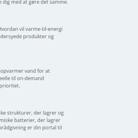
pe dig med at gøre det samme.
vordan vil varme-til-energi
ddersyede produkter og
 opvarmer vand for at
eelle til on-demand
rioritet.
ske strukturer, der lagrer og
rmiske batterier, der lagrer
ådgivning er din portal til