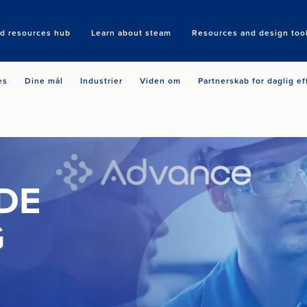
nd resources hub
Learn about steam
Resources and design too
Search
es
Dine mål
Industrier
Viden om
Partnerskab for daglig ef
DE
G