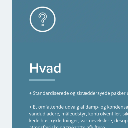
Hvad
+ Standardiserede og skræddersyede pakker 
+ Et omfattende udvalg af damp- og kondensa
vandudladere, måleudstyr, kontrolventiler, si
kedelhus, rørledninger, varmevekslere, desu
atmosfæriske og tryksatte afluftere