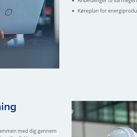
Anbefalinger til varmege
Køreplan for energiprodu
ning
er sammen med dig gennem