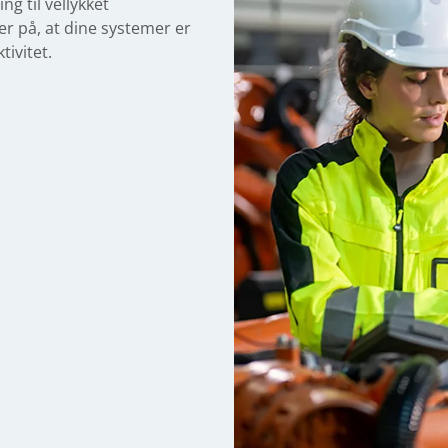
ng til vellykket
r på, at dine systemer er
tivitet.