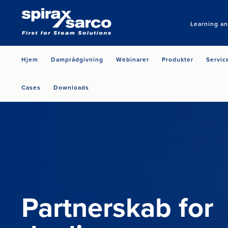
Learning a
Hjem
Damprådgivning
Webinarer
Produkter
Servic
Cases
Downloads
Partnerskab for