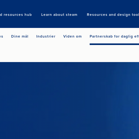
nd resources hub
Learn about steam
Resources and design too
Search
es
Dine mål
Industrier
Viden om
Partnerskab for daglig ef