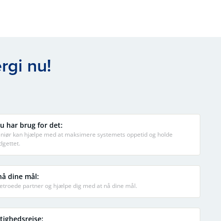
rgi nu!
u har brug for det:
geniør kan hjælpe med at maksimere systemets oppetid og holde
dgettet.
nå dine mål:
etroede partner og hjælpe dig med at nå dine mål.
tighedsrejse: