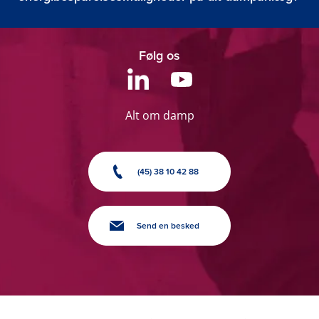
Følg os
Alt om damp
(45) 38 10 42 88
Send en besked