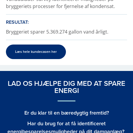
bryggeriets processer for fjernelse af kondensat.
RESULTAT:
Bryggeriet sparer 5.369.274 gallon vand årligt.
Læs hele kundecasen her
LAD OS HJÆLPE DIG MED AT SPARE
ENERGI
Er du klar til en bæredygtig fremtid?
Har du brug for at få identificeret
energibesparelsesmuligheder på dit dampanlæg?