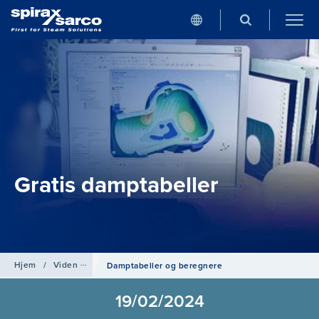
Gratis damptabeller
Hjem
/
Viden om
Damptabeller og beregnere
19/02/2024