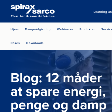
Learning a
Hjem
Damprådgivning
Webinarer
Produkter
Servic
Cases
Downloads
Blog: 12 måder
at spare energi,
penge og damp