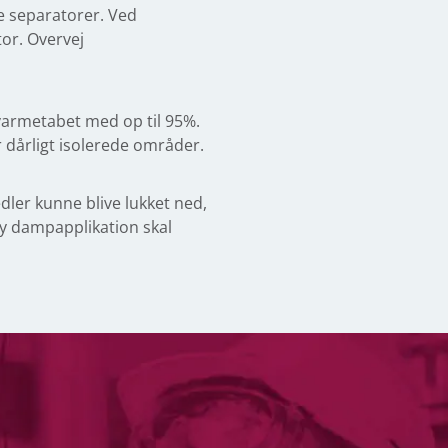
re separatorer. Ved
or. Overvej
 varmetabet med op til 95%.
 dårligt isolerede områder.
ler kunne blive lukket ned,
 ny dampapplikation skal