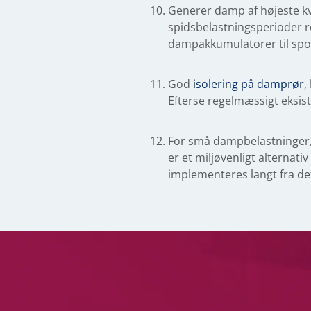
Generer damp af højeste kva
spidsbelastningsperioder r
dampakkumulatorer til spo
God
isolering på damprør
,
Efterse regelmæssigt eksis
For små dampbelastninger, 
er et miljøvenligt alternati
implementeres langt fra de