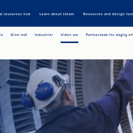
nd resources hub
Learn about steam
Resources and design too
Search
es
Dine mål
Industrier
Viden om
Partnerskab for daglig ef