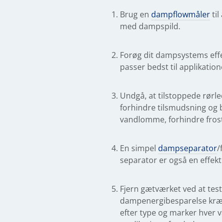
Brug en
dampflowmåler
til
med dampspild.
Forøg dit dampsystems effe
passer bedst til applikation
Undgå, at tilstoppede rørl
forhindre tilsmudsning og b
vandlomme, forhindre frost
En simpel
dampseparator
/
separator er også en effekt
Fjern gætværket ved at test
dampenergibesparelse kr
efter type og marker hver v