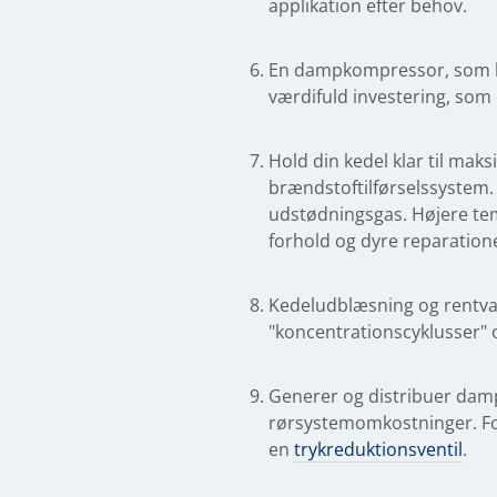
applikation efter behov.
En dampkompressor, som ko
værdifuld investering, som 
Hold din kedel klar til mak
brændstoftilførselssystem.
udstødningsgas. Højere tem
forhold og dyre reparation
Kedeludblæsning og rentva
"koncentrationscyklusser" 
Generer og distribuer damp 
rørsystemomkostninger. Fo
en
trykreduktionsventil
.