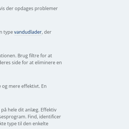
 hvis der opdages problemer
en type
vandudlader
, der
onen. Brug filtre for at
deres side for at eliminere en
e og mere effektivt. En
å hele dit anlæg. Effektiv
sesprogram. Find, identificer
te type til den enkelte