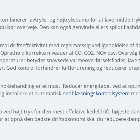
mbinerer lavtryks- og højtryksdamp for at lave middeltr
du bør overveje. Den kan også genvinde ellers spildt flash
simal driftseffektivitet med regelmæssig vedligeholdelse af d
 Oprethold korrekte niveauer af CO, CO2, NOx osv. Overvåg
peraturer betyder snavsede varmeoverførselsflader; lave t
er. God kontrol forhindrer luftforurening og reducerer bræ
nd-behandling er et must. Reducer energitabet ved at opti
og installere et automatisk
nedblæsningskontrolsystem
med
ved højt tryk for den mest effektive kedeldrift, højeste dam
r at opnå den bedste driftsøkonomi skal du reducere dam