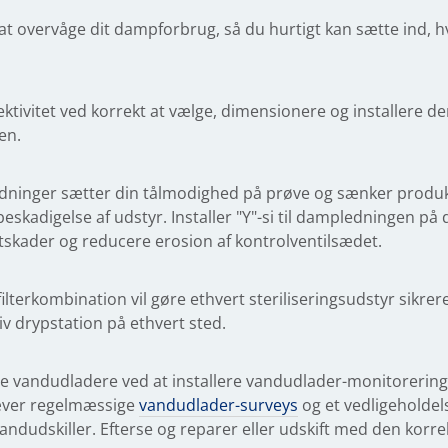
 at overvåge dit dampforbrug, så du hurtigt kan sætte ind,
ktivitet ved korrekt at vælge, dimensionere og installere d
en.
edninger sætter din tålmodighed på prøve og sænker produkti
eskadigelse af udstyr. Installer "Y"-si til dampledningen på 
skader og reducere erosion af kontrolventilsædet.
filterkombination vil gøre ethvert steriliseringsudstyr sikrer
iv drypstation på ethvert sted.
e vandudladere ved at installere vandudlader-monitorering p
æver regelmæssige
vandudlader-surveys
og et vedligeholdel
andudskiller. Efterse og reparer eller udskift med den korrek