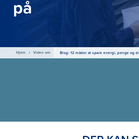
på
Hjem
/
Viden om
Blog: 12 måder at spare energi, penge og 