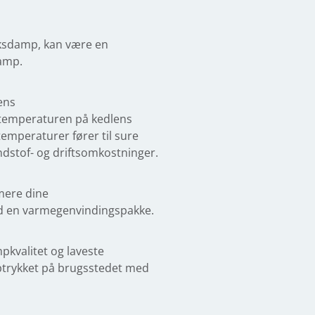
yksdamp, kan være en
damp.
ens
 temperaturen på kedlens
emperaturer fører til sure
ndstof- og driftsomkostninger.
mere dine
 en varmegenvindingspakke.
pkvalitet og laveste
ptrykket på brugsstedet med