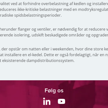
litet ved at forhindre overbelastning af kedlen og installe
educeres ikke-kritiske belastninger med en modtryksregulat
radiske spidsbelastningsperioder.
 herunder flanger og ventiler, er nødvendig for at reducere
terende isolering, udskift beskadigede områder og opgrader
der opstår om natten eller i weekenden, hvor dine store ked
v at installere en el-kedel. Dette er også fordelagtigt, når en
t eksisterende dampdistributionssystem.
Følg os