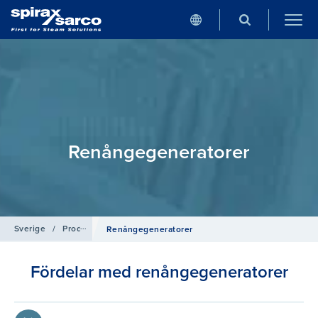
Renångegeneratorer
Sverige
/
Produkter
/
Installationsfärdiga Enheter
Renångegeneratorer
Fördelar med renångegeneratorer