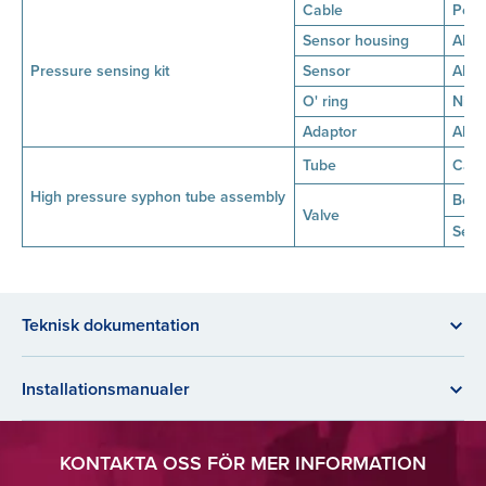
Cable
Poly
Sensor housing
AISI 
Pressure sensing kit
Sensor
AISI
O' ring
Nitr
Adaptor
AISI 
Tube
Carb
High pressure syphon tube assembly
Bod
Valve
Seat
Teknisk dokumentation
Installationsmanualer
KONTAKTA OSS FÖR MER INFORMATION