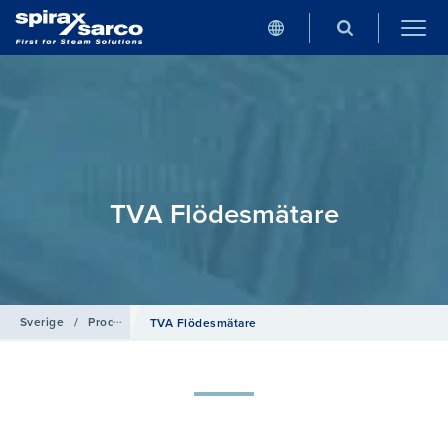
TVA Flödesmätare
Sverige
/
Produkter
/
Flödesmätare Energimätare
/
Target area flö
TVA Flödesmätare