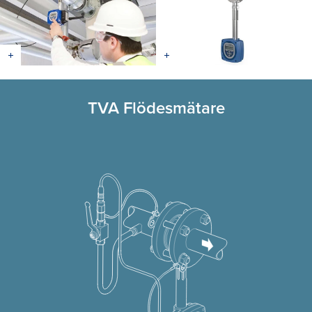
TVA Flödesmätare