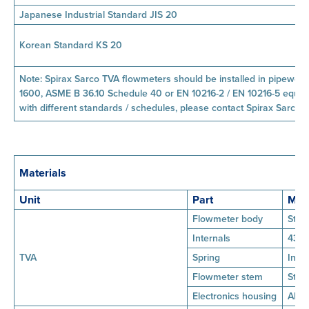
Japanese Industrial Standard JIS 20
Korean Standard KS 20
Note: Spirax Sarco TVA flowmeters should be installed in pipewor
1600, ASME B 36.10 Schedule 40 or EN 10216-2 / EN 10216-5 equiva
with different standards / schedules, please contact Spirax Sarco.
Materials
Unit
Part
Mate
Flowmeter body
Stai
Internals
431 
TVA
Spring
Inco
Flowmeter stem
Stai
Electronics housing
Alum