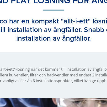
ND PLAY LÖSNING FÖR ÅN
co har en kompakt "allt-i-ett" lösn
ll installation av ångfällor. Snabb
installation av ångfällor.
llt-i-ett"-lösning när det kommer till installation av ångfäl
lera kulventiler, filter och backventiler med endast 2 instal
 vanligtvis fler än 6 installationspunkter, vilket kan ge upphov