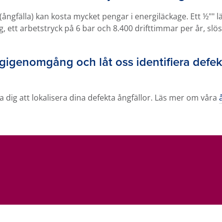
ångfälla) kan kosta mycket pengar i energiläckage. Ett ½"" 
ett arbetstryck på 6 bar och 8.400 drifttimmar per år, slösa
rgigenomgång och låt oss identifiera defek
a dig att lokalisera dina defekta ångfällor. Läs mer om våra