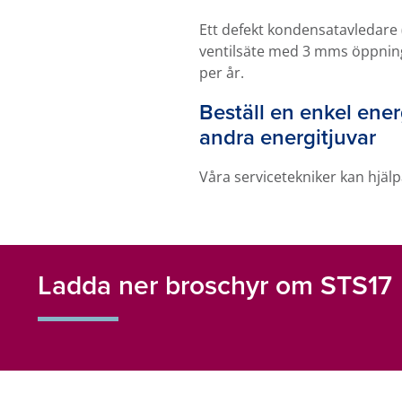
Ett defekt kondensatavledare (
ventilsäte med 3 mms öppning, 
per år.
Beställ en enkel ene
andra energitjuvar
Våra servicetekniker kan hjälp
Ladda ner broschyr om STS17