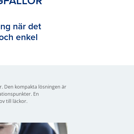
GFÄLLOR
ing när det
 och enkel
lor. Den kompakta lösningen är
lationspunkter. En
 till läckor.