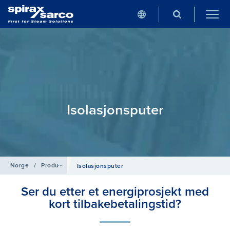
Isolasjonsputer
Norge
/
Produkter
/
Safety equipment
Isolasjonsputer
Ser du etter et energiprosjekt med
kort tilbakebetalingstid?