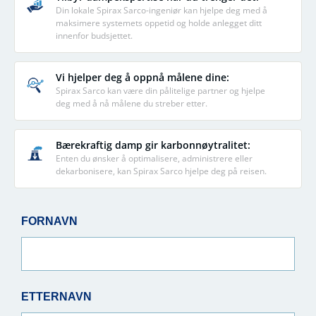
Din lokale Spirax Sarco-ingeniør kan hjelpe deg med å
maksimere systemets oppetid og holde anlegget ditt
innenfor budsjettet.
Vi hjelper deg å oppnå målene dine:
Spirax Sarco kan være din pålitelige partner og hjelpe
deg med å nå målene du streber etter.
Bærekraftig damp gir karbonnøytralitet:
Enten du ønsker å optimalisere, administrere eller
dekarbonisere, kan Spirax Sarco hjelpe deg på reisen.
FORNAVN
ETTERNAVN