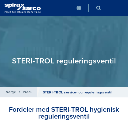
STERI-TROL reguleringsventil
Norge
/
Produkter
/
Clean Steam
STERI-TROL service- og reguleringsventil
Fordeler med STERI-TROL hygienisk
reguleringsventil