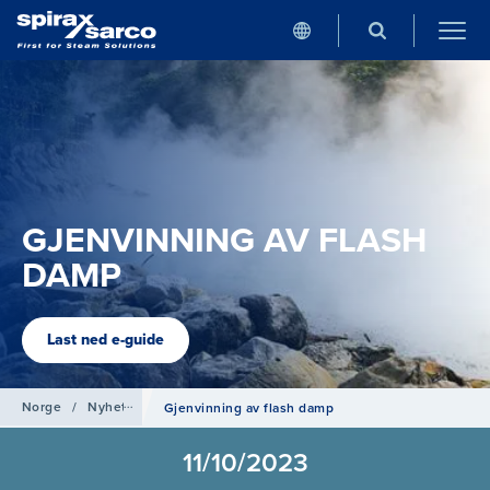
GJENVINNING AV FLASH
DAMP
Last ned e-guide
Norge
/
Nyheter
Gjenvinning av flash damp
11/10/2023