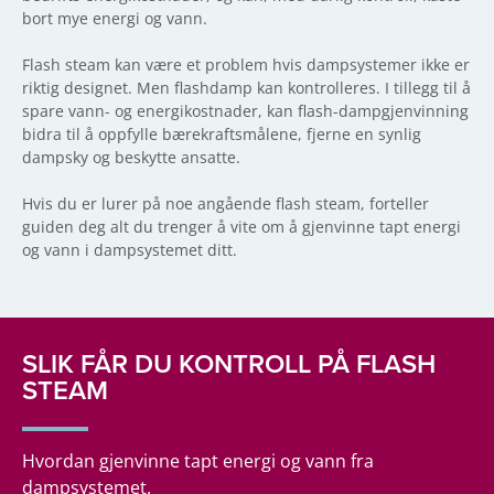
bort mye energi og vann.
Flash steam kan være et problem hvis dampsystemer ikke er
riktig designet. Men flashdamp kan kontrolleres. I tillegg til å
spare vann- og energikostnader, kan flash-dampgjenvinning
bidra til å oppfylle bærekraftsmålene, fjerne en synlig
dampsky og beskytte ansatte.
Hvis du er lurer på noe angående flash steam, forteller
guiden deg alt du trenger å vite om å gjenvinne tapt energi
og vann i dampsystemet ditt.
SLIK FÅR DU KONTROLL PÅ FLASH
STEAM
Hvordan gjenvinne tapt energi og vann fra
dampsystemet.