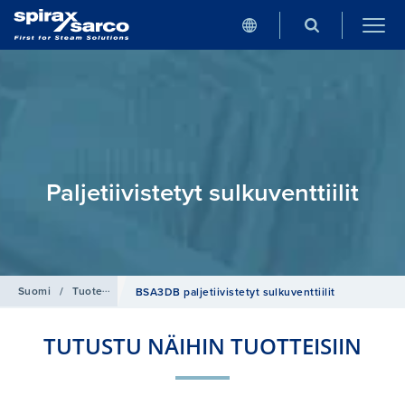
Paljetiivistetyt sulkuventtiilit
Suomi
/
Tuotehaku
/
Sulkuventtiilit
/
Paljetiivistetyt sulkuventtiilit
BSA3DB paljetiivistetyt sulkuventtiilit
TUTUSTU NÄIHIN TUOTTEISIIN