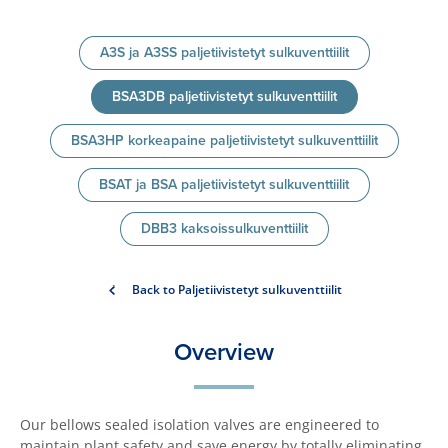
A3S ja A3SS paljetiivistetyt sulkuventtiilit
BSA3DB paljetiivistetyt sulkuventtiilit
BSA3HP korkeapaine paljetiivistetyt sulkuventtiilit
BSAT ja BSA paljetiivistetyt sulkuventtiilit
DBB3 kaksoissulkuventtiilit
Back to Paljetiivistetyt sulkuventtiilit
Overview
Our bellows sealed isolation valves are engineered to
maintain plant safety and save energy by totally eliminating