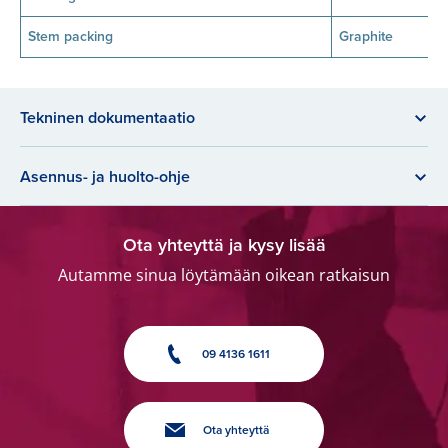
Stem packing
Graphite
Tekninen dokumentaatio
Asennus- ja huolto-ohje
Ota yhteyttä ja kysy lisää
Autamme sinua löytämään oikean ratkaisun
09 4136 1611
Ota yhteyttä