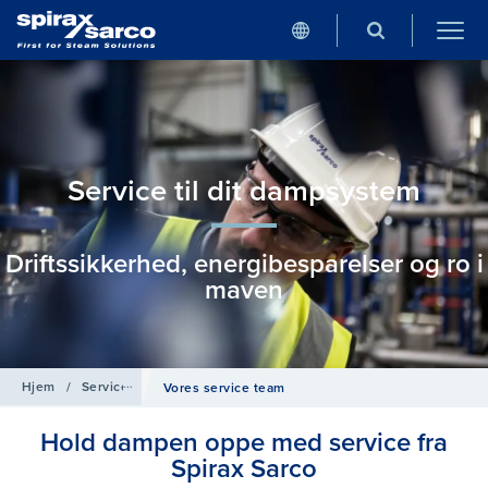
Service til dit dampsystem
Driftssikkerhed, energibesparelser og ro i
maven
Hjem
/
Services
Vores service team
Hold dampen oppe med service fra
Spirax Sarco