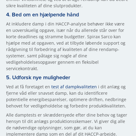
sikre kvaliteten af dine slutprodukter.
4. Bed om en hjælpende hånd
At inkludere damp i din HACCP-analyse behøver ikke være
en uoverskuelig opgave, især når du allerede står over for
korte deadlines og stramme budgetter. Spirax Sarco kan
hjælpe med at opgaven, ved at tilbyde løbende support og
rådgivning til forbedring af kvaliteten af dine rendamp-
systemer, samt påtage sig nogle af dine
vedligeholdelsesopgaver gennem en fleksibel
servicekontrakt.
5. Udforsk nye muligheder
Ved at få foretaget en
test af dampkvaliteten
i dit anlæg og
fjerne våd eller snavset damp, kan du identificere
potentielle energibesparelser, optimere driften, nedbringe
behovet for vedligeholdelse og forbedre produktkvaliteten.
Alle damptests er skræddersyede efter dine behov og tager
hensyn til dit anlægs produktionsskemaer. Vi giver dig alle
de nødvendige oplysninger, som gør, at du kan
implementere damp som en del af dit HACCP-arbejde.