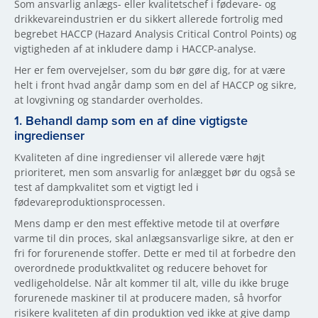
Som ansvarlig anlægs- eller kvalitetschef i fødevare- og
drikkevareindustrien er du sikkert allerede fortrolig med
begrebet HACCP (Hazard Analysis Critical Control Points) og
vigtigheden af at inkludere damp i HACCP-analyse.
Her er fem overvejelser, som du bør gøre dig, for at være
helt i front hvad angår damp som en del af HACCP og sikre,
at lovgivning og standarder overholdes.
1. Behandl damp som en af dine vigtigste
ingredienser
Kvaliteten af dine ingredienser vil allerede være højt
prioriteret, men som ansvarlig for anlægget bør du også se
test af dampkvalitet som et vigtigt led i
fødevareproduktionsprocessen.
Mens damp er den mest effektive metode til at overføre
varme til din proces, skal anlægsansvarlige sikre, at den er
fri for forurenende stoffer. Dette er med til at forbedre den
overordnede produktkvalitet og reducere behovet for
vedligeholdelse. Når alt kommer til alt, ville du ikke bruge
forurenede maskiner til at producere maden, så hvorfor
risikere kvaliteten af din produktion ved ikke at give damp