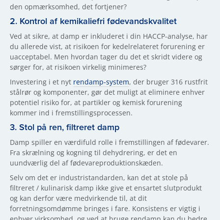
den opmærksomhed, det fortjener?
2. Kontrol af kemikaliefri fødevandskvalitet
Ved at sikre, at damp er inkluderet i din HACCP-analyse, har
du allerede vist, at risikoen for kedelrelateret forurening er
uacceptabel. Men hvordan tager du det et skridt videre og
sørger for, at risikoen virkelig minimeres?
Investering i et nyt
rendamp-system
, der bruger 316 rustfrit
stålrør og komponenter, gør det muligt at eliminere enhver
potentiel risiko for, at partikler og kemisk forurening
kommer ind i fremstillingsprocessen.
3. Stol på ren, filtreret damp
Damp spiller en værdifuld rolle i fremstillingen af fødevarer.
Fra skrælning og kogning til dehydrering, er det en
uundværlig del af fødevareproduktionskæden.
Selv om det er industristandarden, kan det at stole på
filtreret / kulinarisk damp ikke give et ensartet slutprodukt
og kan derfor være medvirkende til, at dit
forretningsomdømme bringes i fare. Konsistens er vigtig i
enhver virksomhed, og ved at bruge rendamp kan du bedre