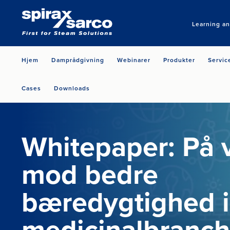
Learning a
Hjem
Damprådgivning
Webinarer
Produkter
Servic
Cases
Downloads
Whitepaper: På 
mod bedre
bæredygtighed i
medicinalbranc