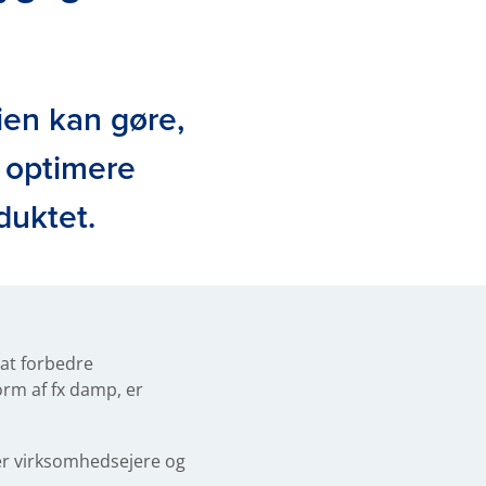
ien kan gøre,
, optimere
duktet.
 at forbedre
rm af fx damp, er
er virksomhedsejere og