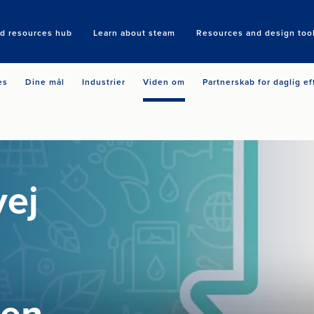
nd resources hub
Learn about steam
Resources and design too
Search
es
Dine mål
Industrier
Viden om
Partnerskab for daglig ef
vej
hen