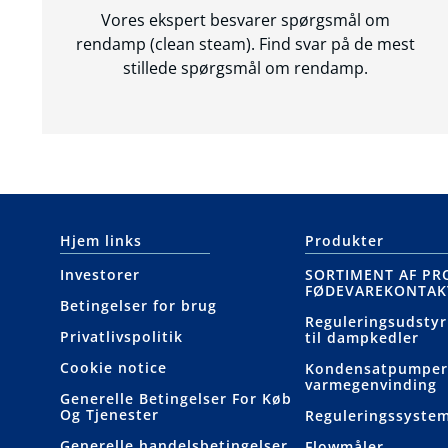
Vores ekspert besvarer spørgsmål om
rendamp (clean steam). Find svar på de mest
stillede spørgsmål om rendamp.
Hjem links
Produkter
Investorer
SORTIMENT AF PR
FØDEVAREKONTAK
Betingelser for brug
Reguleringsudstyr
Privatlivspolitik
til dampkedler
Cookie notice
Kondensatpumper
varmegenvinding
Generelle Betingelser For Køb
Og Tjenester
Reguleringssyste
Generelle handelsbetingelser
Flowmåler