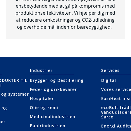
ensbetydende med at gå på kompromis med
produktionseffektiviteten. Vi hjælper dig med
at reducere omkostninger og CO2-udledning
og overholde mål indenfor bæredygtighed.
Industrier
Services
ODUKTER TIL
Bryggeri og Destillering
Digital
T
Føde- og drikkevarer
Vores servic
 og systemer
Hospitaler
EasiHeat ins
Olie og kemi
ecoBolt tråd
 og
vandudlader
Medicinalindustrien
Sarco
mer
Papirindustrien
Energi Audit