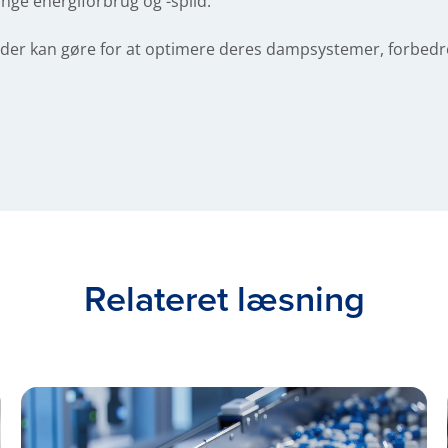
nge energiforbrug og -spild.
er kan gøre for at optimere deres dampsystemer, forbedre 
Relateret læsning