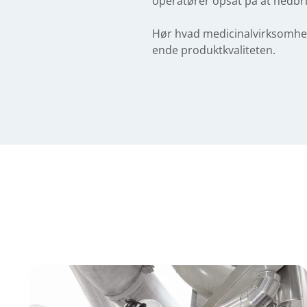
operatører opsat på at nedbri
Hør hvad medicinalvirksomhed
ende produktkvaliteten.