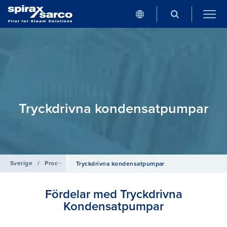
Tryckdrivna kondensatpumpar
Sverige
/
Produkter
/
Kondensatpumpar & Energiåtervinning
Tryckdrivna kondensatpumpar
Fördelar med Tryckdrivna
Kondensatpumpar