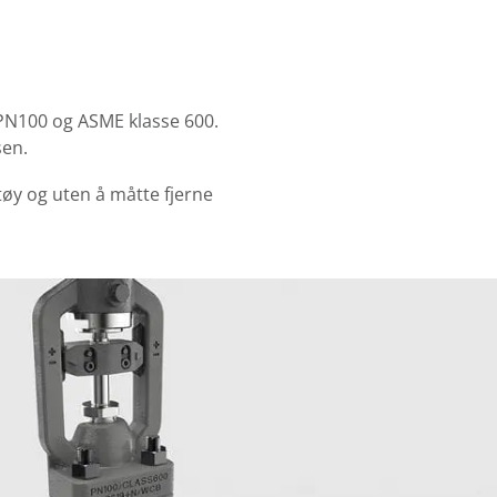
l PN100 og ASME klasse 600.
sen.
tøy og uten å måtte fjerne