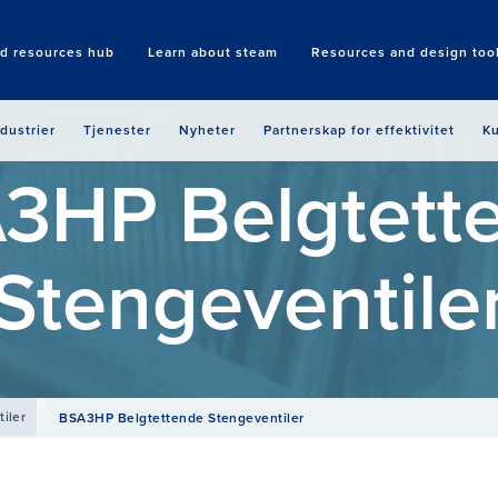
nd resources hub
Learn about steam
Resources and design too
Search
ndustrier
Tjenester
Nyheter
Partnerskap for effektivitet
Ku
3HP Belgtett
Stengeventile
iler
BSA3HP Belgtettende Stengeventiler