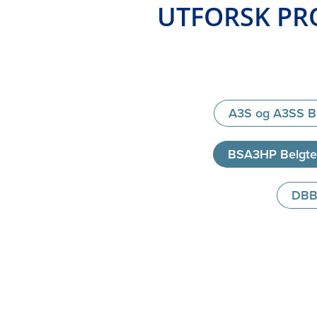
UTFORSK PR
A3S og A3SS Be
BSA3HP Belgtet
DBB3