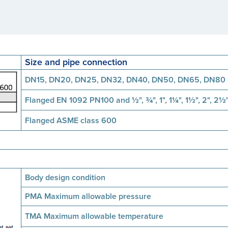
Size and pipe connection
DN15, DN20, DN25, DN32, DN40, DN50, DN65, DN80 
Flanged EN 1092 PN100 and
½
",
¾
", 1", 1
¼
", 1
½
", 2", 2
½
Flanged ASME class 600
Body design condition
PMA Maximum allowable pressure
TMA Maximum allowable temperature