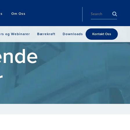
ls
Om Oss
rs og Webinarer
Bærekraft
Downloads
Kontakt Oss
ende
r