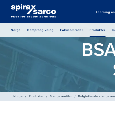
Learning a
Norge
Damprådgivning
Fokusområder
Produkter
I
BSA
Norge
/
Produkter
/
Stengeventiler
/
Belgtettende stengevent